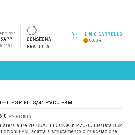
IL MIO CARRELLO
SAPP
CONSEGNA
0,00 €
0
6 1181
GRATUITA
IE-L BSP FIL 3/4" PVCU FKM
6 €
IVA esclusa
a sfera a tre vie DUAL BLOCK® in PVC-U, filettata BSP
arnizioni FKM, adatta a smistamento o miscelazione