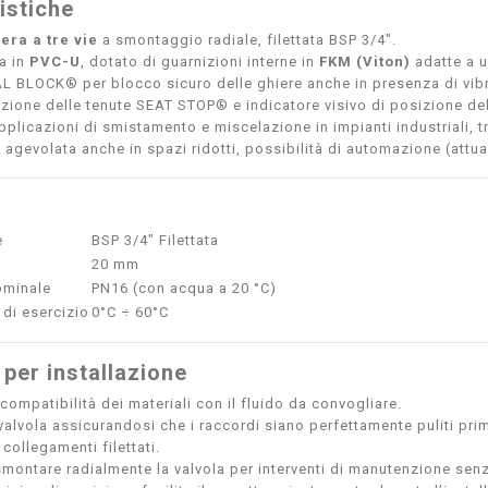
istiche
era a tre vie
a smontaggio radiale, filettata BSP 3/4".
a in
PVC-U
, dotato di guarnizioni interne in
FKM (Viton)
adatte a u
 BLOCK® per blocco sicuro delle ghiere anche in presenza di vibra
zione delle tenute SEAT STOP® e indicatore visivo di posizione del
pplicazioni di smistamento e miscelazione in impianti industriali, 
e agevolata anche in spazi ridotti, possibilità di automazione (attu
e
BSP 3/4" Filettata
20 mm
ominale
PN16 (con acqua a 20 °C)
di esercizio
0°C ÷ 60°C
 per installazione
 compatibilità dei materiali con il fluido da convogliare.
a valvola assicurandosi che i raccordi siano perfettamente puliti p
 collegamenti filettati.
smontare radialmente la valvola per interventi di manutenzione senz