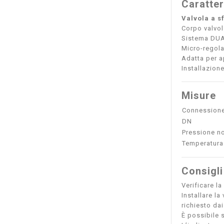
Caratter
Valvola a sf
Corpo valvol
Sistema DUAL
Micro-regola
Adatta per a
Installazion
Misure
Connession
DN
Pressione n
Temperatura 
Consigli
Verificare la
Installare l
richiesto dai
È possibile 