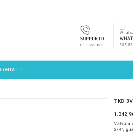
WHAT
SUPPORTO
335 56
031.692096
CONTATTI
TKD 3V
1.042,9
Valvola 
3/4", gu