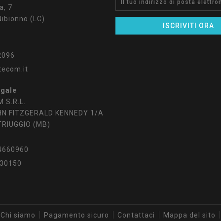
a, 7
ibionno (LC)
2096
tecom.it
egale
 S.R.L.
HN FITZGERALD KENNEDY 1/A
TRIUGGIO (MB)
4660960
30150
Chi siamo
Pagamento sicuro
Contattaci
Mappa del sito