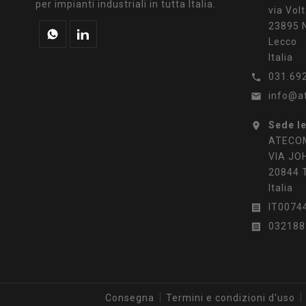
per impianti industriali in tutta Italia.
via Volt
23895 N
Lecco
Italia
031.69

info@a

Sede l

ATECOM
VIA JO
20844 
Italia
IT0074

032188

Consegna
Termini e condizioni d'uso