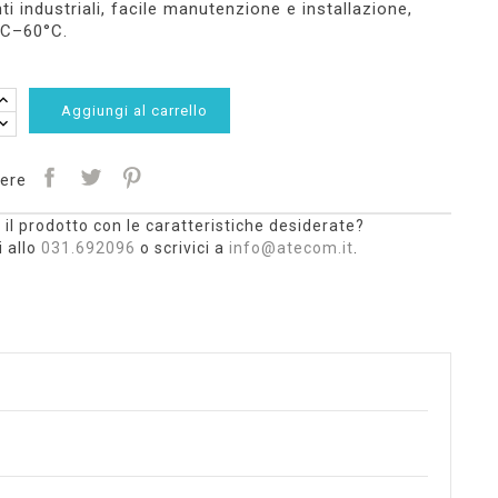
nti industriali, facile manutenzione e installazione,
°C–60°C.
Aggiungi al carrello
ere
 il prodotto con le caratteristiche desiderate?
 allo
031.692096
o scrivici a
info@atecom.it
.