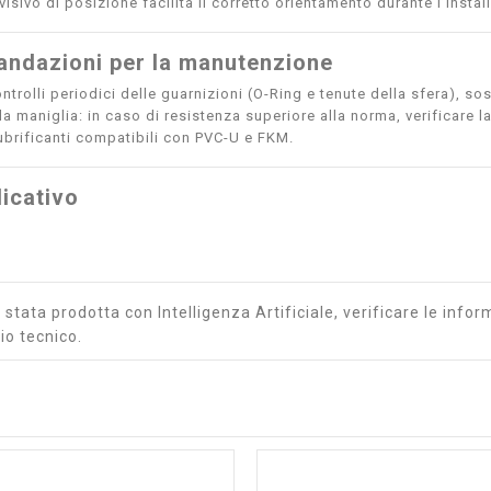
visivo di posizione facilita il corretto orientamento durante l’instal
ndazioni per la manutenzione
ntrolli periodici delle guarnizioni (O-Ring e tenute della sfera), sos
a maniglia: in caso di resistenza superiore alla norma, verificare la
ubrificanti compatibili con PVC-U e FKM.
icativo
stata prodotta con Intelligenza Artificiale, verificare le inform
io tecnico.