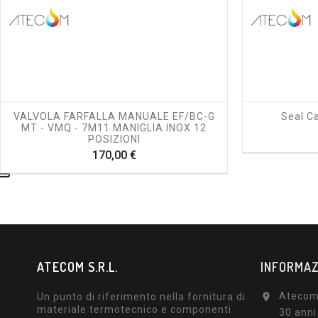
shopping_cart
visibility
VALVOLA FARFALLA MANUALE EF/BC-G
Seal C
MT - VMQ - 7M11 MANIGLIA INOX 12
POSIZIONI
Prezzo
170,00 €
ATECOM S.R.L.
INFORMAZ
Atecom 
Un punto di riferimento nella fornitura di

materiale termotecnico e componenti
30 anni