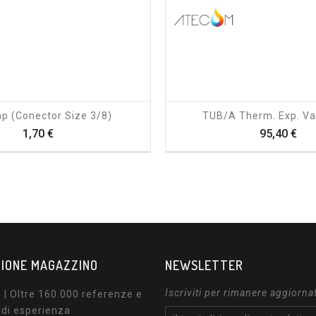
shopping_cart
visibility
shopping_cart
visibility
ap (Conector Size 3/8)
TUB/a Therm. Exp. Va
Prezzo
Pre
1,70 €
95,40 €
IONE MAGAZZINO
NEWSLETTER
Iscriviti per rimanere aggiorna
| Oltre 160.000 referenze e
 di esperienza