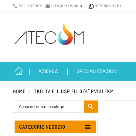


031.692096
info@atecom.it
335 566 1181
AZIENDA
SPECIALIZZAZIONI
HOME
TKD 3VIE-L BSP FIL 3/4" PVCU FKM


CATEGORIE NEGOZIO