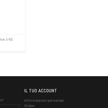
lve I/45
zzo
IL TUO ACCOUNT
to!
Informazioni personali
Ordini