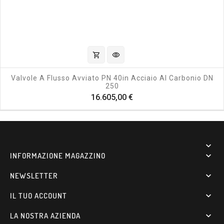
shopping_cart
visibility
Valvole A Flusso Avviato PN 40in Acciaio Al Carbonio DN
250
Prezzo
16.605,00 €

INFORMAZIONE MAGAZZINO

NEWSLETTER

IL TUO ACCOUNT

LA NOSTRA AZIENDA
