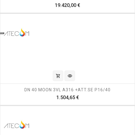
Prezzo
19.420,00 €
shopping_cart
visibility
DN 40 MOON 3VL A316 +ATT.SE P16/40
Prezzo
1.504,65 €