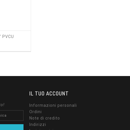
" PVCU
zzo
IL TUO ACCOUNT
to!
Informazioni personali
Ordini
Note di credito
Indirizzi