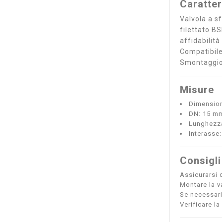
Caratter
Valvola a s
filettato B
affidabilit
Compatibile
Smontaggio 
Misure
Dimension
DN: 15 m
Lunghezza
Interasse
Consigli
Assicurarsi c
Montare la va
Se necessari
Verificare l