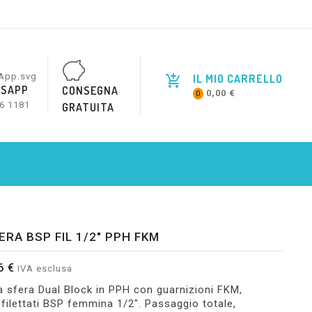
IL MIO CARRELLO
SAPP
CONSEGNA
0,00 €
0
6 1181
GRATUITA
ERA BSP FIL 1/2" PPH FKM
6 €
IVA esclusa
a sfera Dual Block in PPH con guarnizioni FKM,
 filettati BSP femmina 1/2". Passaggio totale,