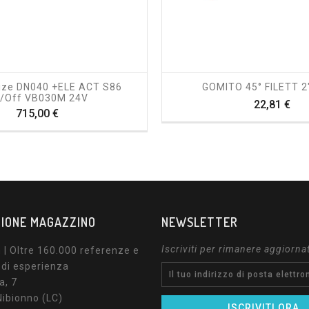
shopping_cart
visibility
shopping_cart
visibility
ize DN040 +ELE ACT S86
GOMITO 45° FILETT 2
/off VB030M 24V
Pre
22,81 €
Prezzo
715,00 €
IONE MAGAZZINO
NEWSLETTER
Iscriviti per rimanere aggiorna
| Oltre 160.000 referenze e
 di esperienza
a, 7
ibionno (LC)