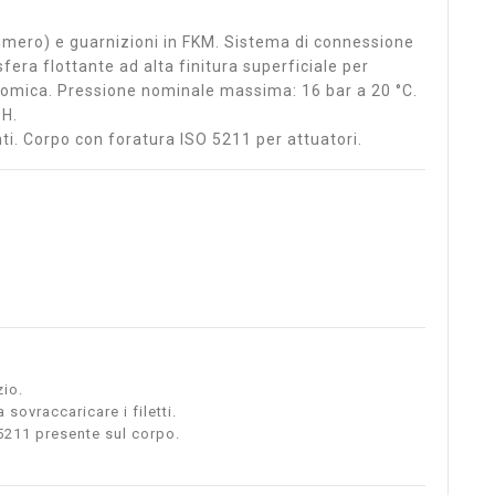
limero) e guarnizioni in FKM. Sistema di connessione
era flottante ad alta finitura superficiale per
nomica. Pressione nominale massima: 16 bar a 20 °C.
PH.
i. Corpo con foratura ISO 5211 per attuatori.
zio.
sovraccaricare i filetti.
 5211 presente sul corpo.
.