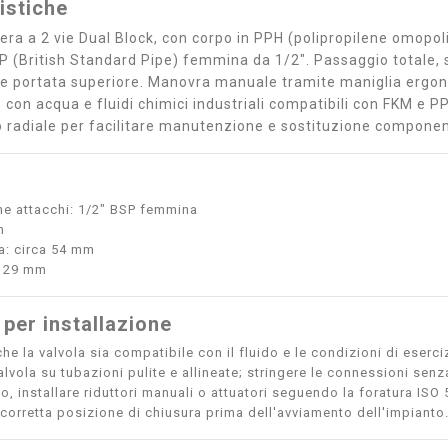
istiche
fera a 2 vie Dual Block, con corpo in PPH (polipropilene omopo
SP (British Standard Pipe) femmina da 1/2". Passaggio totale, sf
à e portata superiore. Manovra manuale tramite maniglia ergo
 con acqua e fluidi chimici industriali compatibili con FKM e P
radiale per facilitare manutenzione e sostituzione component
e attacchi: 1/2" BSP femmina
m
: circa 54 mm
: 29 mm
 per installazione
he la valvola sia compatibile con il fluido e le condizioni di eserci
lvola su tubazioni pulite e allineate; stringere le connessioni senza 
o, installare riduttori manuali o attuatori seguendo la foratura ISO
a corretta posizione di chiusura prima dell'avviamento dell'impianto