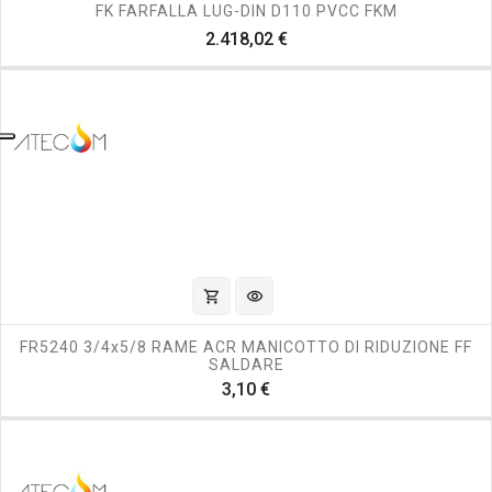
FK FARFALLA LUG-DIN D110 PVCC FKM
Prezzo
2.418,02 €
shopping_cart
visibility
FR5240 3/4x5/8 RAME ACR MANICOTTO DI RIDUZIONE FF
SALDARE
Prezzo
3,10 €