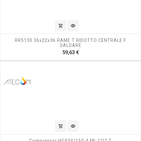
shopping_cart
visibility
RR5130 36x22x36 RAME T RIDOTTO CENTRALE F
SALDARE
Prezzo
59,63 €
shopping_cart
visibility
Compressor HGX34/150-4 ML CO2 T