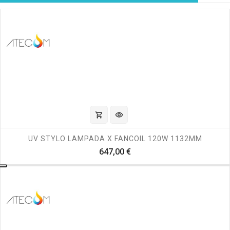
shopping_cart
visibility
UV STYLO LAMPADA X FANCOIL 120W 1132MM
Prezzo
647,00 €