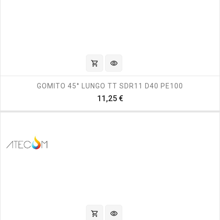
shopping_cart
visibility
GOMITO 45° LUNGO TT SDR11 D40 PE100
Prezzo
11,25 €
shopping_cart
visibility