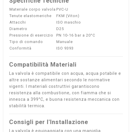
Specifiche Tecniche
Materiale corpo valvola
PVC-U
Tenute elastomeriche
FKM (Viton)
Attacchi
ISO maschio
Diametro
D25
Pressione di esercizio
PN 10-16 bar a 20°C
Tipo di comando
Manuale
Conformità
ISO 9393
Compatibilità Materiali
La valvola è compatibile con acqua, acqua potabile e
altre sostanze alimentari secondo le normative
vigenti. I materiali costruttivi garantiscono
resistenza alla combustione, con fiamma che si
innesca a 399°C, e buona resistenza meccanica con
stabilità termica.
Consigli per l'Installazione
La valvola è equipaggiata con una maniglia