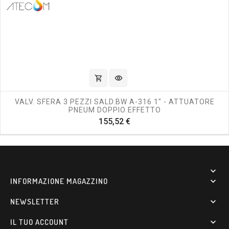
shopping_cart
visibility
VALV. SFERA 3 PEZZI SALD.BW A-316 1" - ATTUATORE
PNEUM DOPPIO EFFETTO
Prezzo
155,52 €

INFORMAZIONE MAGAZZINO

NEWSLETTER

IL TUO ACCOUNT
