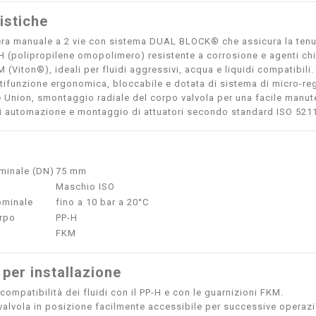
istiche
era manuale a 2 vie con sistema DUAL BLOCK® che assicura la tenuta
H (polipropilene omopolimero) resistente a corrosione e agenti chi
 (Viton®), ideali per fluidi aggressivi, acqua e liquidi compatibili.
tifunzione ergonomica, bloccabile e dotata di sistema di micro-reg
 Union, smontaggio radiale del corpo valvola per una facile manut
di automazione e montaggio di attuatori secondo standard ISO 5211
minale (DN)
75 mm
Maschio ISO
ominale
fino a 10 bar a 20°C
orpo
PP-H
FKM
 per installazione
 compatibilità dei fluidi con il PP-H e con le guarnizioni FKM.
a valvola in posizione facilmente accessibile per successive operaz