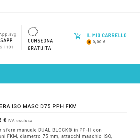
IL MIO CARRELLO
SAPP
CONSEGNA
0,00 €
0
6 1181
GRATUITA
ERA ISO MASC D75 PPH FKM
3 €
IVA esclusa
 a sfera manuale DUAL BLOCK® in PP-H con
oni FKM, diametro 75 mm, attacchi maschio ISO,