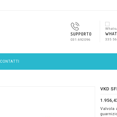
WHAT
SUPPORTO
335 56
031.692096
CONTATTI
VKD SF
1.956,4
Valvola
guarnizi