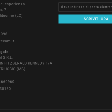
 di esperienza
a, 7
ibionno (LC)
2096
tecom.it
egale
 S.R.L.
HN FITZGERALD KENNEDY 1/A
TRIUGGIO (MB)
4660960
30150