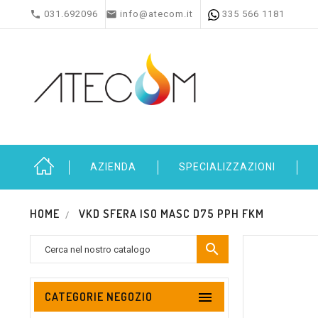


031.692096
info@atecom.it
335 566 1181
AZIENDA
SPECIALIZZAZIONI
HOME
VKD SFERA ISO MASC D75 PPH FKM


CATEGORIE NEGOZIO