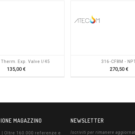
shopping_cart
visibility
shopping_cart
visibility
Therm. Exp. Valve I/45
316-CF8M - NP
Prezzo
Pr
135,00 €
270,50 €
IONE MAGAZZINO
NEWSLETTER
Iscriviti per rimanere aggiorna
| Oltre 160.000 referenze e