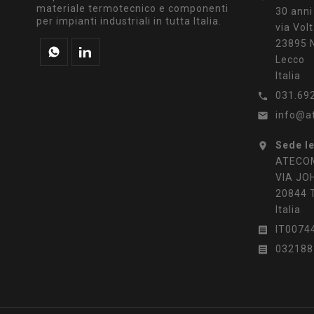
materiale termotecnico e componenti
30 anni
per impianti industriali in tutta Italia.
via Volt
23895 N
Lecco
Italia
031.69

info@a

Sede l

ATECOM
VIA JO
20844 
Italia
IT0074

032188
