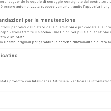
ccordi seguendo le coppie di serraggio consigliate dal costruttore pe
uò essere automatizzata successivamente tramite l’apposita flangi
ndazioni per la manutenzione
ntrolli periodici dello stato delle guarnizioni e provvedere alla lor
corpo valvola tramite il sistema True Union per pulizia o ispezione 
ato e svuotato.
lo ricambi originali per garantire la corretta funzionalità e durata 
icativo
tata prodotta con Intelligenza Artificiale, verificare le informazion