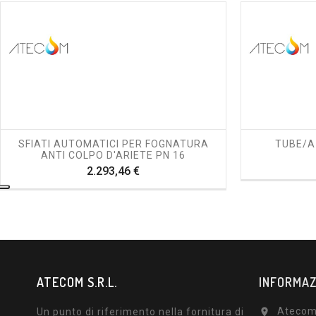
shopping_cart
visibility
SFIATI AUTOMATICI PER FOGNATURA
TUBE/a 
ANTI COLPO D'ARIETE PN 16
Prezzo
2.293,46 €
ATECOM S.R.L.
INFORMAZ
Atecom 
Un punto di riferimento nella fornitura di
