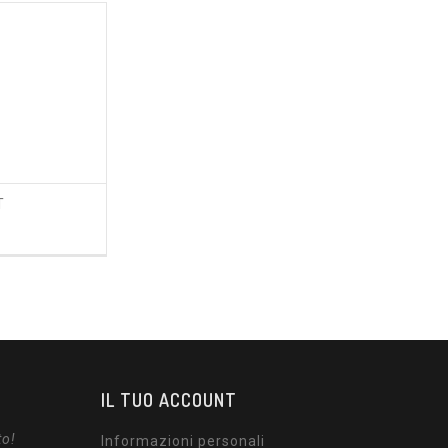
T
ezzo
IL TUO ACCOUNT
to!
Informazioni personali