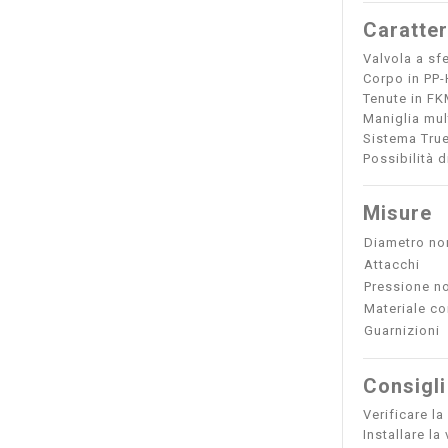
Caratter
Valvola a sf
Corpo in PP-
Tenute in FKM
Maniglia mul
Sistema True
Possibilità 
Misure
Diametro no
Attacchi
Pressione n
Materiale c
Guarnizioni
Consigli
Verificare la
Installare l