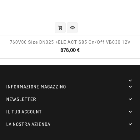
shopping_cart
visibility
760V00 Size DN025 +ELE ACT S85 On/off VB030 12V
Prezzo
878,00 €

INFORMAZIONE MAGAZZINO

NEWSLETTER

IL TUO ACCOUNT

LA NOSTRA AZIENDA
