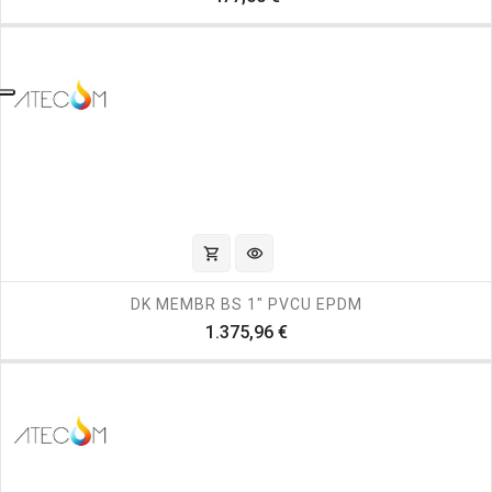
shopping_cart
visibility
DK MEMBR BS 1" PVCU EPDM
Prezzo
1.375,96 €