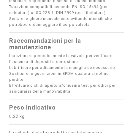
Installare rispettando il senso di flusso indicato
Tubazioni compatibili secondo EN ISO 15494 (per
saldatura) o ISO 228-1, DIN 2999 (per filettatura)
Serrare le ghiere manualmente evitando utensili che
potrebbero danneggiare il corpo valvola
Raccomandazioni per la
manutenzione
Ispezionare periodicamente la valvola per verificare
l'assenza di depositi o corrosione
Lubrificare periodicamente la maniglia se necessario
Sostituire le guarnizioni in EPDM qualora si notino
perdite
Effettuare cicli di apertura/chiusura test periodici per
assicurarsi della manovrabilità
Peso indicativo
0,22 kg
La scheda è stata prodotta con Intelligenza