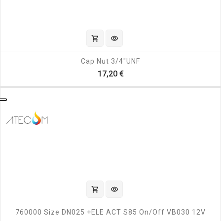
shopping_cart
visibility
Cap Nut 3/4"UNF
Prezzo
17,20 €
shopping_cart
visibility
760000 Size DN025 +ELE ACT S85 On/off VB030 12V