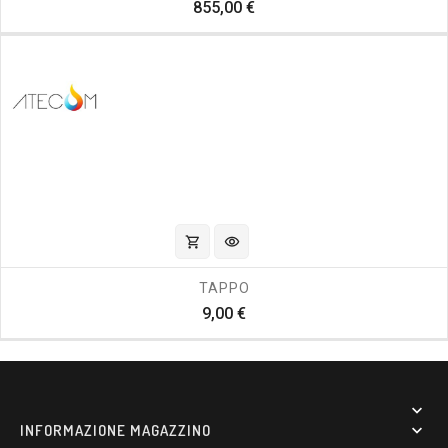
Prezzo
855,00 €
shopping_cart
visibility
TAPPO
Prezzo
9,00 €

INFORMAZIONE MAGAZZINO
