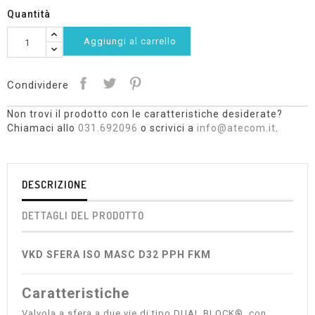
Quantità
Aggiungi al carrello
Condividere
Non trovi il prodotto con le caratteristiche desiderate?
Chiamaci allo
031.692096
o scrivici a
info@atecom.it
.
DESCRIZIONE
DETTAGLI DEL PRODOTTO
VKD SFERA ISO MASC D32 PPH FKM
Caratteristiche
Valvola a sfera a due vie di tipo DUAL BLOCK®, con