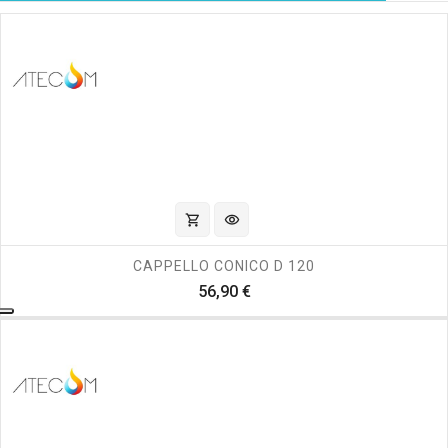
shopping_cart
visibility
CAPPELLO CONICO D 120
Prezzo
56,90 €