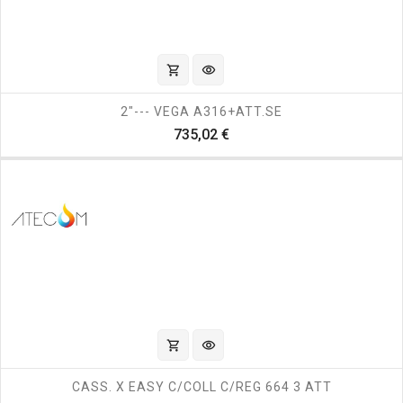
shopping_cart
visibility
2"--- VEGA A316+ATT.SE
Prezzo
735,02 €
shopping_cart
visibility
CASS. X EASY C/COLL C/REG 664 3 ATT