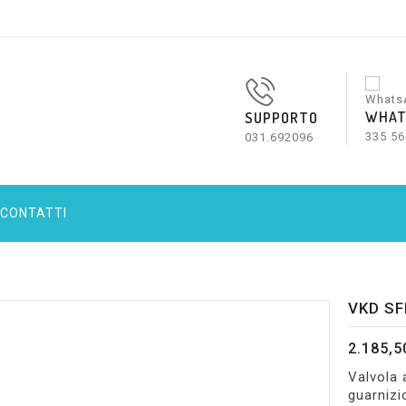
WHAT
SUPPORTO
335 56
031.692096
CONTATTI
VKD SF
2.185,5
Valvola 
guarnizi