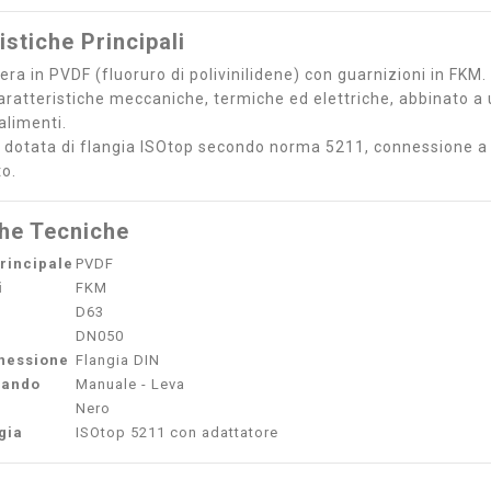
istiche Principali
era in PVDF (fluoruro di polivinilidene) con guarnizioni in FKM.
caratteristiche meccaniche, termiche ed elettriche, abbinato a
alimenti.
è dotata di flangia ISOtop secondo norma 5211, connessione a
o.
che Tecniche
rincipale
PVDF
i
FKM
D63
DN050
nnessione
Flangia DIN
mando
Manuale - Leva
Nero
gia
ISOtop 5211 con adattatore