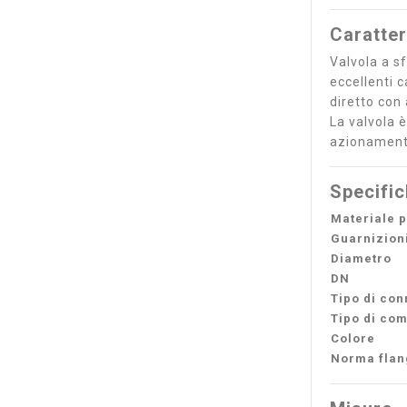
Caratter
Valvola a sf
eccellenti 
diretto con 
La valvola 
azionament
Specifi
Materiale p
Guarnizion
Diametro
DN
Tipo di co
Tipo di co
Colore
Norma flan