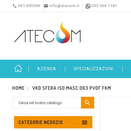


031.692096
info@atecom.it
335 566 1181
AZIENDA
SPECIALIZZAZIONI
HOME
VKD SFERA ISO MASC D63 PVDF FKM


CATEGORIE NEGOZIO