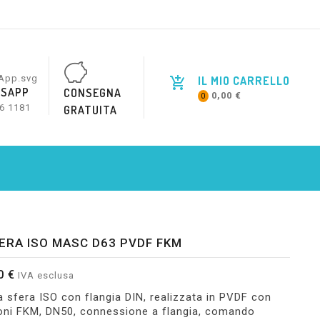
IL MIO CARRELLO
SAPP
CONSEGNA
0,00 €
0
6 1181
GRATUITA
ERA ISO MASC D63 PVDF FKM
0 €
IVA esclusa
a sfera ISO con flangia DIN, realizzata in PVDF con
oni FKM, DN50, connessione a flangia, comando