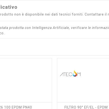
icativo
prodotto non è disponibile nei dati tecnici forniti. Contattare i
stata prodotta con Intelligenza Artificiale, verificare le informazi
ico.
shopping_cart
visibility
shopping_cart
visibility
26 100 EPDM PN40
FILTRO 90° EF/EL - EPDM