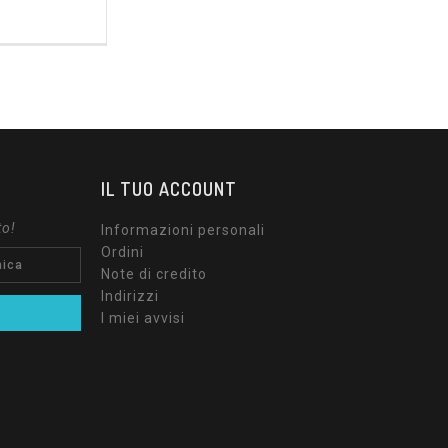
ezzo
IL TUO ACCOUNT
to!
Informazioni personali
Ordini
Note di credito
Indirizzi
I miei avvisi