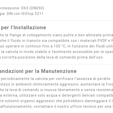
onnessione: D63 (DN050)
ngia: DIN con ISOtop 5211
 per l'Installazione
he le flange di collegamento siano pulite e ben allineate prima 
che il fluido in transito sia compatibile con i materiali PVDF e
uò operare in continuo fino a 150 °C, in funzione dei fluidi utili
 la valvola in modo stabile e facilmente accessibile per le op
a corretta posizione della leva di comando prima dell'uso.
ndazioni per la Manutenzione
 periodicamente la valvola per verificare l'assenza di perdite.
utilizzo in ambienti chimicamente aggressivi, aumentare la freq
che la leva di comando si muova liberamente e senza resisten
ia esterna, utilizzare solo acqua e detergenti delicati compatibi
are solventi organici aggressivi che potrebbero danneggiare il 
malfunzionamento, contattare il nostro ufficio tecnico per una