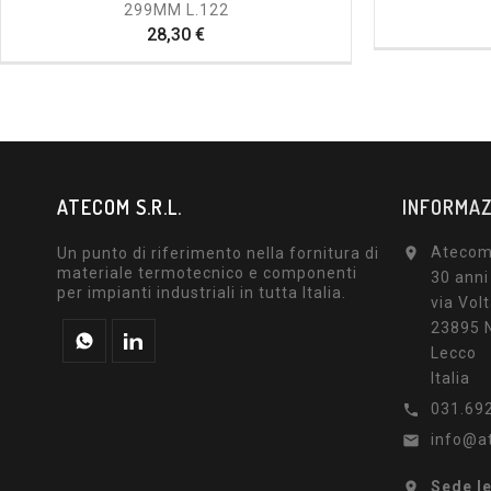
299MM L.122
Prezzo
28,30 €
ATECOM S.R.L.
INFORMAZ
Atecom 
Un punto di riferimento nella fornitura di

materiale termotecnico e componenti
30 anni
per impianti industriali in tutta Italia.
via Volt
23895 N
Lecco
Italia
031.69

info@a

Sede l
