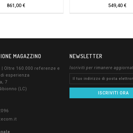
Prezzo
Pr
861,00 €
549,40 €
IONE MAGAZZINO
NEWSLETTER
Iscriviti per rimanere aggiorna
| Oltre 160.000 referenze e
 di esperienza
a, 7
ibionno (LC)
2096
tecom.it
egale