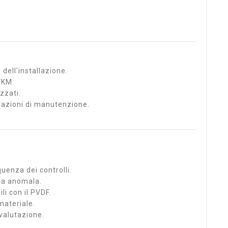
dell'installazione.
 FKM.
zzati.
erazioni di manutenzione.
uenza dei controlli.
za anomala.
li con il PVDF.
materiale.
 valutazione.