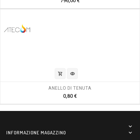
Prezzo
796,00 €
shopping_cart
visibility
ANELLO DI TENUTA
Prezzo
0,80 €

INFORMAZIONE MAGAZZINO
