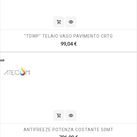
shopping_cart
visibility
"TDWP" TELAIO VASO PAVIMENTO CRTG
Prezzo
99,04 €
shopping_cart
visibility
ANTIFREEZE POTENZA COSTANTE 50MT