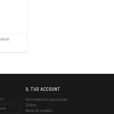
odule
rezzo
IL TUO ACCOUNT
to!
Informazioni personali
Ordini
Note di credito