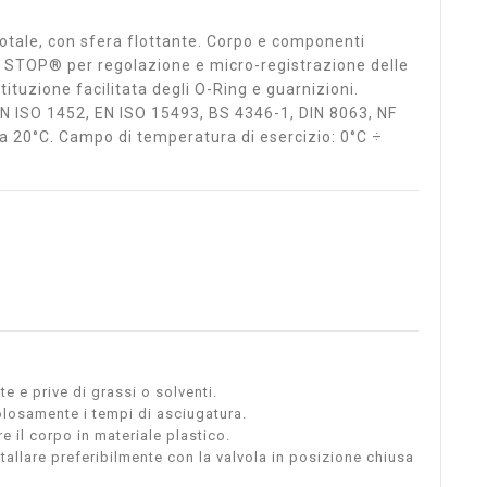
otale, con sfera flottante. Corpo e componenti
T STOP® per regolazione e micro-registrazione delle
tituzione facilitata degli O-Ring e guarnizioni.
(EN ISO 1452, EN ISO 15493, BS 4346-1, DIN 8063, NF
 20°C. Campo di temperatura di esercizio: 0°C ÷
te e prive di grassi o solventi.
olosamente i tempi di asciugatura.
 il corpo in materiale plastico.
stallare preferibilmente con la valvola in posizione chiusa