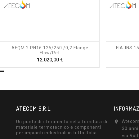
shopping_cart
visibility
AFQM 2 PN16 125/250 /0,2 Flange
FIA-INS 1
Flow/ret
Prezzo
12.020,00 €
ATECOM S.R.L.
INFORMAZ
Atecom 
Un punto di riferimento nella fornitura di

materiale termotecnico e componenti
30 anni
per impianti industriali in tutta Italia.
via Volt