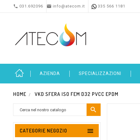


031.692096
info@atecom.it
335 566 1181
AZIENDA
SPECIALIZZAZIONI
HOME
VKD SFERA ISO FEM D32 PVCC EPDM


CATEGORIE NEGOZIO