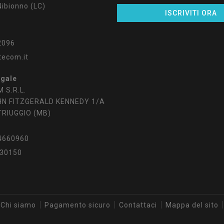
ibionno (LC)
2096
tecom.it
egale
 S.R.L.
HN FITZGERALD KENNEDY 1/A
TRIUGGIO (MB)
4660960
30150
Chi siamo
Pagamento sicuro
Contattaci
Mappa del sito