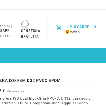
IL MIO CARRELLO
SAPP
CONSEGNA
0,00 €
0
6 1181
GRATUITA
ERA ISO FEM D32 PVCC EPDM
6 €
IVA esclusa
a sfera ISO Dual Block® in PVC-C, DN32, passaggio
guarnizioni EPDM. Compatibile incollaggio secondo