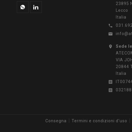
23895 N
Lecco
Italia
031.69

info@a

Sede l

ATECOM
VIA JO
20844 
Italia
IT0074

032188

Consegna
Termini e condizioni d'uso