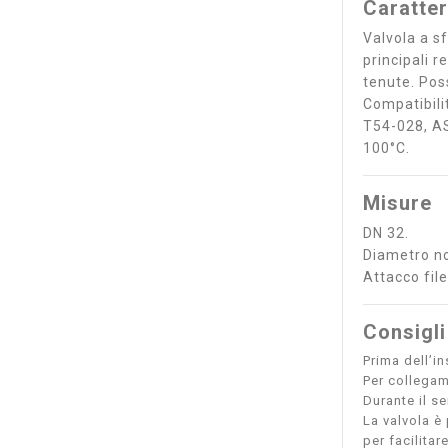
Caratter
Valvola a s
principali 
tenute. Poss
Compatibili
T54-028, AS
100°C.
Misure
DN 32.
Diametro n
Attacco fil
Consigli
Prima dell’in
Per collegam
Durante il s
La valvola è 
per facilitar