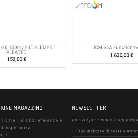
shopping_cart
visibility
shopping_cart
visibility
5-20 150my FILT.ELEMENT
ICM 65A Functionm
PLEATED
P
1.630,00 €
Prezzo
152,00 €
IONE MAGAZZINO
NEWSLETTER
Iscriviti per rimanere aggiorna
| Oltre 160.000 referenze e
 di esperienza
a, 7