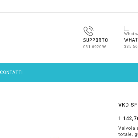
WHAT
SUPPORTO
335 56
031.692096
CONTATTI
VKD SF
1.142,7
Valvola 
totale, 