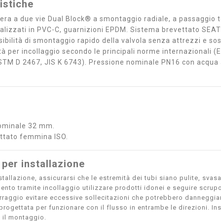
istiche
fera a due vie Dual Block® a smontaggio radiale, a passaggio t
realizzati in PVC-C, guarnizioni EPDM. Sistema brevettato SEA
ibilità di smontaggio rapido della valvola senza attrezzi e sos
tà per incollaggio secondo le principali norme internazionali 
TM D 2467, JIS K 6743). Pressione nominale PN16 con acqua a
ominale 32 mm.
ettato femmina ISO.
 per installazione
stallazione, assicurarsi che le estremità dei tubi siano pulite, svasa
ento tramite incollaggio utilizzare prodotti idonei e seguire scrup
erraggio evitare eccessive sollecitazioni che potrebbero danneggiare
progettata per funzionare con il flusso in entrambe le direzioni. In
e il montaggio.