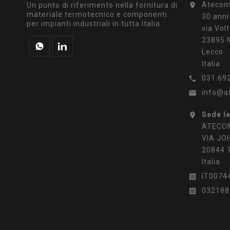
Atecom 
Un punto di riferimento nella fornitura di

materiale termotecnico e componenti
30 anni
per impianti industriali in tutta Italia.
via Volt
23895 N
Lecco
Italia
031.69

info@a

Sede l

ATECOM
VIA JO
20844 
Italia
IT0074

032188
