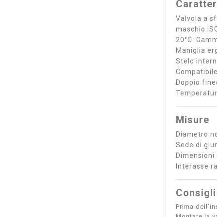
Caratter
Valvola a s
maschio ISO
20°C. Gamm
Maniglia er
Stelo inter
Compatibile
Doppio finec
Temperatura
Misure
Diametro n
Sede di giu
Dimensioni 
Interasse r
Consigli
Prima dell’in
Montare la v