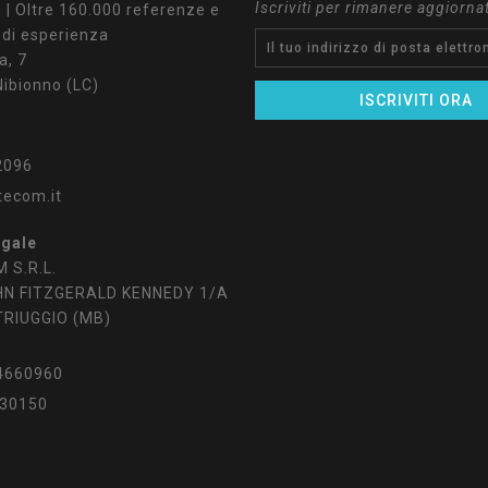
Iscriviti per rimanere aggiorna
| Oltre 160.000 referenze e
 di esperienza
a, 7
ibionno (LC)
2096
tecom.it
egale
 S.R.L.
HN FITZGERALD KENNEDY 1/A
TRIUGGIO (MB)
4660960
30150