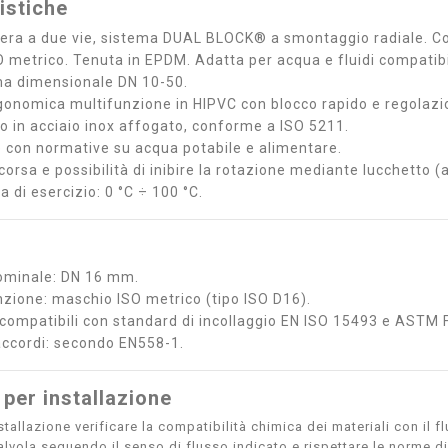
istiche
fera a due vie, sistema DUAL BLOCK® a smontaggio radiale. C
 metrico. Tenuta in EPDM. Adatta per acqua e fluidi compatib
a dimensionale DN 10-50.
gonomica multifunzione in HIPVC con blocco rapido e regolazi
no in acciaio inox affogato, conforme a ISO 5211.
 con normative su acqua potabile e alimentare.
orsa e possibilità di inibire la rotazione mediante lucchetto (a
 di esercizio: 0 °C ÷ 100 °C.
ominale: DN 16 mm.
nzione: maschio ISO metrico (tipo ISO D16).
compatibili con standard di incollaggio EN ISO 15493 e ASTM 
accordi: secondo EN558-1.
 per installazione
stallazione verificare la compatibilità chimica dei materiali con il fl
alvola seguendo il senso di flusso indicato e rispettare le norme d