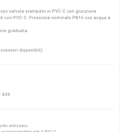
orpo valvola stampato in PVC-C con giunzione
ili con PVC-C. Pressione nominale PN16 con acqua a
one graduata.
ccessori disponibili).
F 439.
uido utilizzato.
i accoppiamento per il PVC-C.