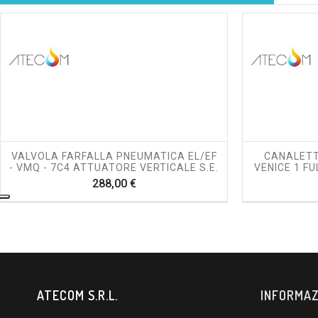
shopping_cart
visibility
VALVOLA FARFALLA PNEUMATICA EL/EF
CANALETT
- VMQ - 7C4 ATTUATORE VERTICALE S.E.
VENICE 1 FU
Prezzo
288,00 €
ATECOM S.R.L.
INFORMAZ