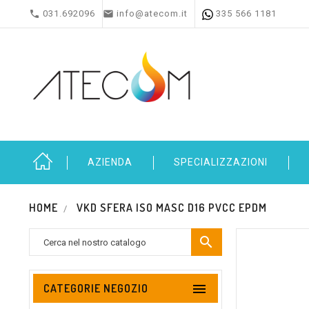


031.692096
info@atecom.it
335 566 1181
AZIENDA
SPECIALIZZAZIONI
HOME
VKD SFERA ISO MASC D16 PVCC EPDM


CATEGORIE NEGOZIO