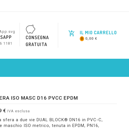
IL MIO CARRELLO
SAPP
CONSEGNA
0,00 €
0
6 1181
GRATUITA
ERA ISO MASC D16 PVCC EPDM
9 €
IVA esclusa
 a sfera a due vie DUAL BLOCK® DN16 in PVC-C,
e maschio ISO metrico, tenuta in EPDM, PN16,