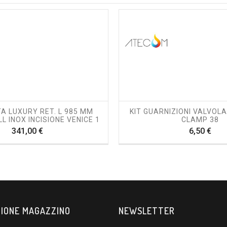
shopping_cart
visibility
shopping_cart
visibility
A LUXURY RET. L 985 MM
KIT GUARNIZIONI VALVOLA
LL INOX INCISIONE VENICE 1
CLAMP 38
Prezzo
Pre
341,00 €
6,50 €
IONE MAGAZZINO
NEWSLETTER