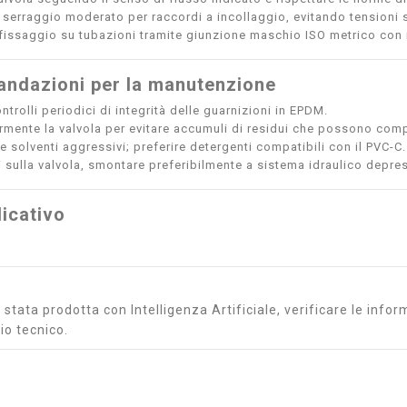
n serraggio moderato per raccordi a incollaggio, evitando tensioni 
 fissaggio su tubazioni tramite giunzione maschio ISO metrico con i 
ndazioni per la manutenzione
ntrolli periodici di integrità delle guarnizioni in EPDM.
armente la valvola per evitare accumuli di residui che possono comp
e solventi aggressivi; preferire detergenti compatibili con il PVC-C.
ti sulla valvola, smontare preferibilmente a sistema idraulico depre
icativo
stata prodotta con Intelligenza Artificiale, verificare le inform
io tecnico.