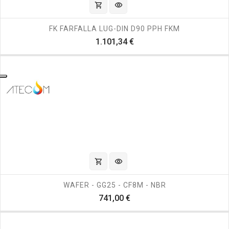
shopping_cart
visibility
FK FARFALLA LUG-DIN D90 PPH FKM
Prezzo
1.101,34 €
shopping_cart
visibility
WAFER - GG25 - CF8M - NBR
Prezzo
741,00 €