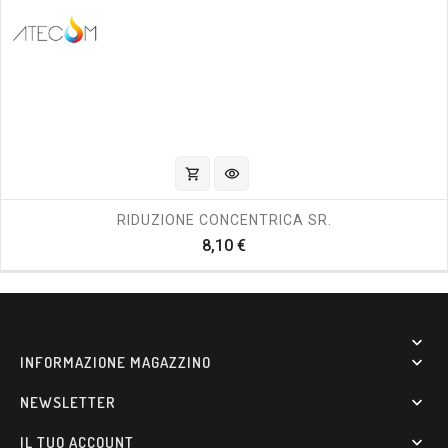
shopping_cart
visibility
RIDUZIONE CONCENTRICA SR.
Prezzo
8,10 €

INFORMAZIONE MAGAZZINO

NEWSLETTER

IL TUO ACCOUNT
