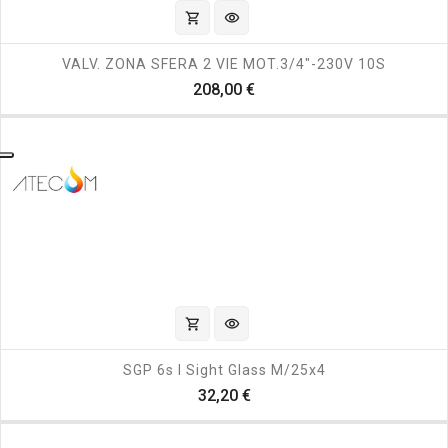
shopping_cart
visibility
VALV. ZONA SFERA 2 VIE MOT.3/4"-230V 10S
Prezzo
208,00 €
shopping_cart
visibility
SGP 6s I Sight Glass M/25x4
Prezzo
32,20 €