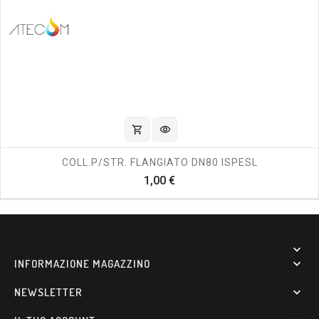
shopping_cart
visibility
COLL.P/STR. FLANGIATO DN80 ISPESL
Prezzo
1,00 €

INFORMAZIONE MAGAZZINO

NEWSLETTER
