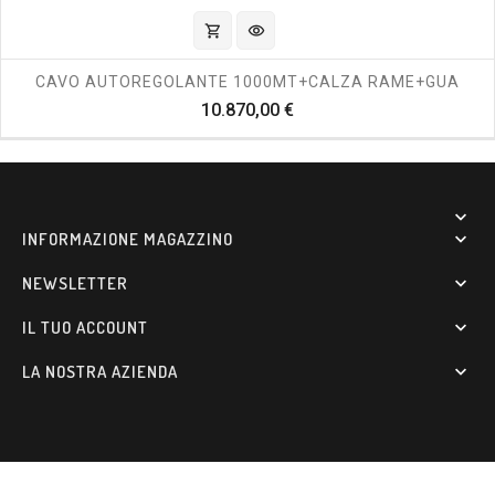
shopping_cart
visibility
CAVO AUTOREGOLANTE 1000MT+CALZA RAME+GUA
Prezzo
10.870,00 €

INFORMAZIONE MAGAZZINO

NEWSLETTER

IL TUO ACCOUNT

LA NOSTRA AZIENDA
