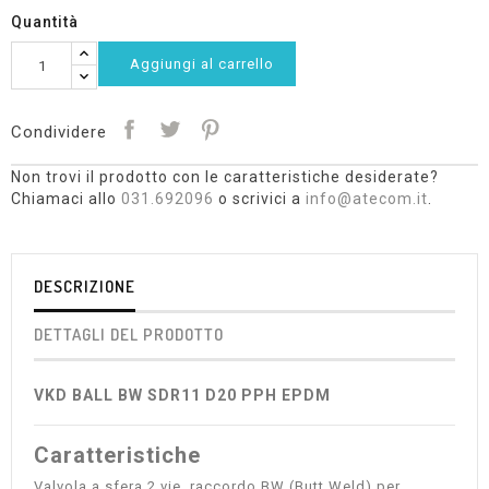
Quantità
Aggiungi al carrello
Condividere
Non trovi il prodotto con le caratteristiche desiderate?
Chiamaci allo
031.692096
o scrivici a
info@atecom.it
.
DESCRIZIONE
DETTAGLI DEL PRODOTTO
VKD BALL BW SDR11 D20 PPH EPDM
Caratteristiche
Valvola a sfera 2 vie, raccordo BW (Butt Weld) per