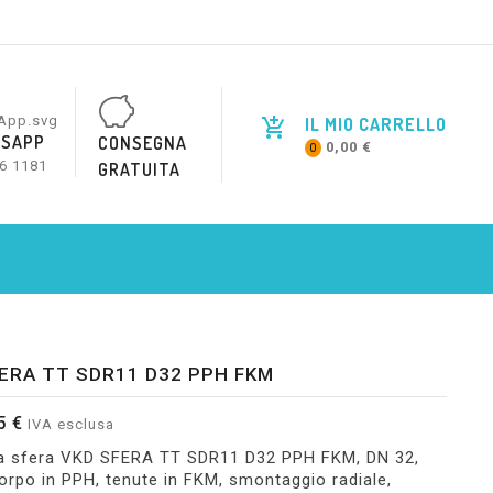
IL MIO CARRELLO
SAPP
CONSEGNA
0,00 €
0
6 1181
GRATUITA
ERA TT SDR11 D32 PPH FKM
5 €
IVA esclusa
 a sfera VKD SFERA TT SDR11 D32 PPH FKM, DN 32,
orpo in PPH, tenute in FKM, smontaggio radiale,