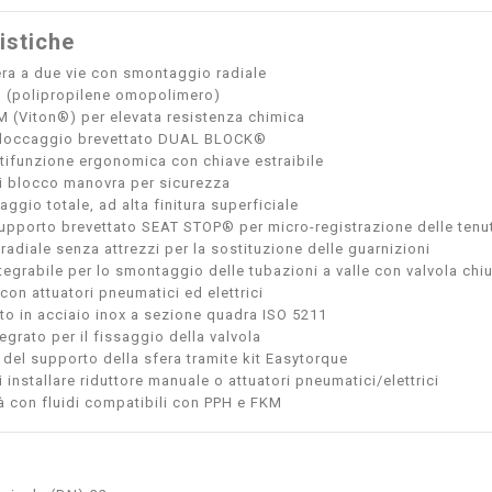
istiche
era a due vie con smontaggio radiale
H (polipropilene omopolimero)
M (Viton®) per elevata resistenza chimica
bloccaggio brevettato DUAL BLOCK®
tifunzione ergonomica con chiave estraibile
di blocco manovra per sicurezza
ggio totale, ad alta finitura superficiale
upporto brevettato SEAT STOP® per micro-registrazione delle tenu
adiale senza attrezzi per la sostituzione delle guarnizioni
tegrabile per lo smontaggio delle tubazioni a valle con valvola chi
con attuatori pneumatici ed elettrici
to in acciaio inox a sezione quadra ISO 5211
egrato per il fissaggio della valvola
del supporto della sfera tramite kit Easytorque
i installare riduttore manuale o attuatori pneumatici/elettrici
à con fluidi compatibili con PPH e FKM