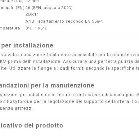
minale (DN)
32 mm
ominale (PN)
16 (PPH, acqua a 20°C)
SDR11
ANSI, scartamento secondo EN 558-1
mperatura
0°C ÷ 95°C
 per installazione
a valvola in posizione facilmente accessibile per la manutenzion
KM prima dell’installazione. Assicurare una perfetta pulizia d
ite. Utilizzare le flange e i dadi forniti secondo le specifiche 
ndazioni per la manutenzione
spezioni periodiche delle tenute e del sistema di bloccaggio. So
l kit Easytorque per la regolazione del supporto della sfera. L
 senza attrezzi.
icativo del prodotto