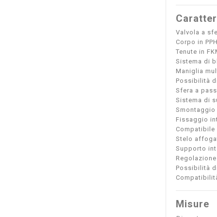
Caratter
Valvola a sf
Corpo in PP
Tenute in FK
Sistema di 
Maniglia mul
Possibilità 
Sfera a passa
Sistema di s
Smontaggio r
Fissaggio in
Compatibile 
Stelo affoga
Supporto int
Regolazione 
Possibilità d
Compatibilit
Misure