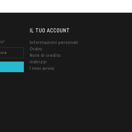
IL TUO ACCOUNT
to!
Informazioni personali
Ordini
Note di credito
Indirizzi
I miei avvisi