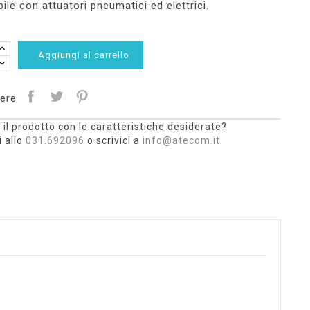
ile con attuatori pneumatici ed elettrici.
Aggiungi al carrello
ere
 il prodotto con le caratteristiche desiderate?
 allo
031.692096
o scrivici a
info@atecom.it
.