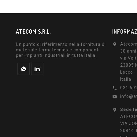
ATECOM S.R.L.
INFORMAZ
Atecom 
Un punto di riferimento nella fornitura di

materiale termotecnico e componenti
30 anni
per impianti industriali in tutta Italia.
via Volt
23895 N
Lecco
Italia
031.69

info@a

Sede l

ATECOM
VIA JO
20844 