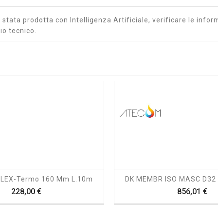
stata prodotta con Intelligenza Artificiale, verificare le inform
io tecnico.
shopping_cart
visibility
shopping_cart
visibility
FLEX-Termo 160 Mm L.10m
DK MEMBR ISO MASC D32
Prezzo
Pr
228,00 €
856,01 €