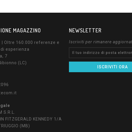
IONE MAGAZZINO
NEWSLETTER
Iscriviti per rimanere aggiorna
| Oltre 160.000 referenze e
 di esperienza
a, 7
ibionno (LC)
2096
tecom.it
egale
 S.R.L.
HN FITZGERALD KENNEDY 1/A
TRIUGGIO (MB)