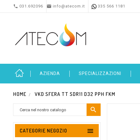


031.692096
info@atecom.it
335 566 1181
AZIENDA
SPECIALIZZAZIONI
HOME
VKD SFERA TT SDR11 D32 PPH FKM


CATEGORIE NEGOZIO