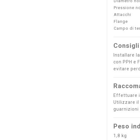
Diametro no
Pressione n
Attacchi
Flange
Campo di te
Consigli
Installare l
con PPH e F
evitare perd
Raccoma
Effettuare i
Utilizzare i
guarnizioni
Peso ind
1,8 kg