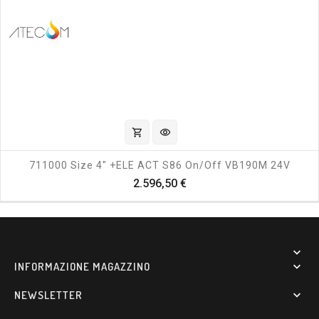
shopping_cart
visibility
711000 Size 4" +ELE ACT S86 On/off VB190M 24V
Prezzo
2.596,50 €

INFORMAZIONE MAGAZZINO

NEWSLETTER
