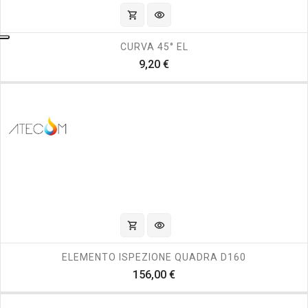
shopping_cart
visibility
CURVA 45° EL
Prezzo
9,20 €
shopping_cart
visibility
ELEMENTO ISPEZIONE QUADRA D160
Prezzo
156,00 €