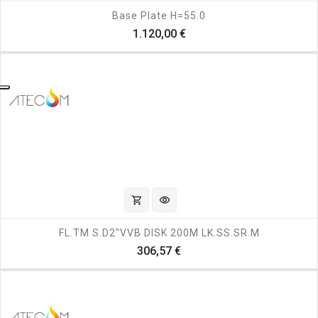
Base Plate H=55.0
Prezzo
1.120,00 €
shopping_cart
visibility
FL.TM S.D2"VVB DISK 200M LK.SS.SR.M
Prezzo
306,57 €