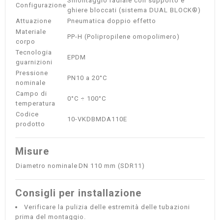
Smontaggio radiale con supporto e
Configurazione
ghiere bloccati (sistema DUAL BLOCK®)
Attuazione
Pneumatica doppio effetto
Materiale
PP-H (Polipropilene omopolimero)
corpo
Tecnologia
EPDM
guarnizioni
Pressione
PN10 a 20°C
nominale
Campo di
0°C ÷ 100°C
temperatura
Codice
10-VKDBMDA110E
prodotto
Misure
Diametro nominale
DN 110 mm (SDR11)
Consigli per installazione
Verificare la pulizia delle estremità delle tubazioni
prima del montaggio.