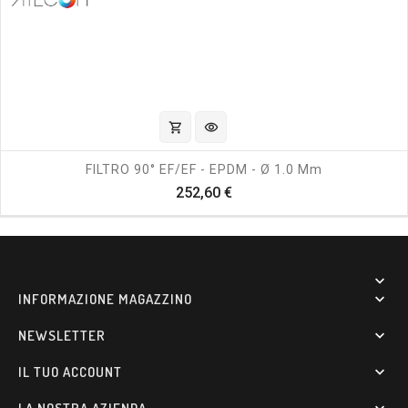
shopping_cart
visibility
FILTRO 90° EF/EF - EPDM - Ø 1.0 Mm
Prezzo
252,60 €

INFORMAZIONE MAGAZZINO

NEWSLETTER

IL TUO ACCOUNT
