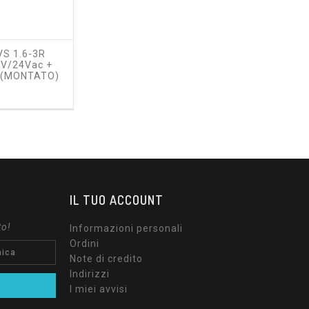
VS 1.6-3R
V/24Vac +
E (MONTATO)
ezzo
IL TUO ACCOUNT
to!
Informazioni personali
Ordini
Note di credito
Indirizzi
I miei avvisi