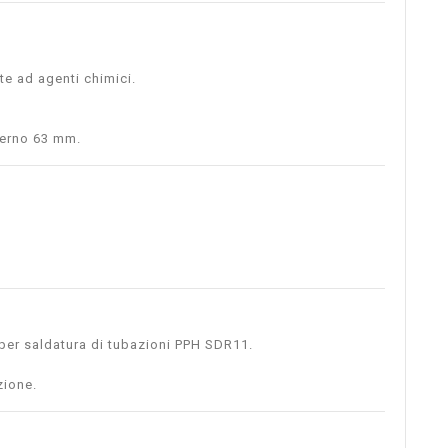
nte ad agenti chimici.
terno 63 mm.
 per saldatura di tubazioni PPH SDR11.
zione.