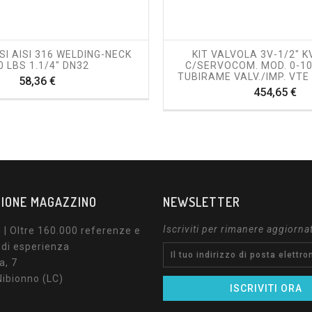
shopping_cart
visibility
shopping_cart
visibility
SI AISI 316 WELDING-NECK
KIT VALVOLA 3V-1/2" K
0 LBS 1.1/4" DN32
C/SERVOCOM. MOD. 0-10
TUBIRAME VALV./IMP. VT
Prezzo
58,36 €
Pr
454,65 €
IONE MAGAZZINO
NEWSLETTER
Iscriviti per rimanere aggiorna
| Oltre 160.000 referenze e
 di esperienza
a, 7
ibionno (LC)