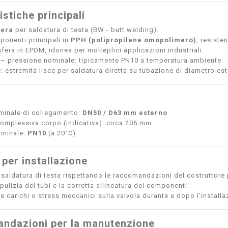
istiche principali
fera
per saldatura di testa (BW - butt welding).
onenti principali in
PPH (polipropilene omopolimero)
, resiste
sfera in EPDM, idonea per molteplici applicazioni industriali.
– pressione nominale: tipicamente PN10 a temperatura ambiente.
 estremità lisce per saldatura diretta su tubazione di diametro es
minale di collegamento:
DN50 / D63 mm esterno
mplessiva corpo (indicativa): circa 205 mm
ominale:
PN10
(a 20°C)
 per installazione
a saldatura di testa rispettando le raccomandazioni del costruttore
 pulizia dei tubi e la corretta allineatura dei componenti.
e carichi o stress meccanici sulla valvola durante e dopo l’installa
ndazioni per la manutenzione