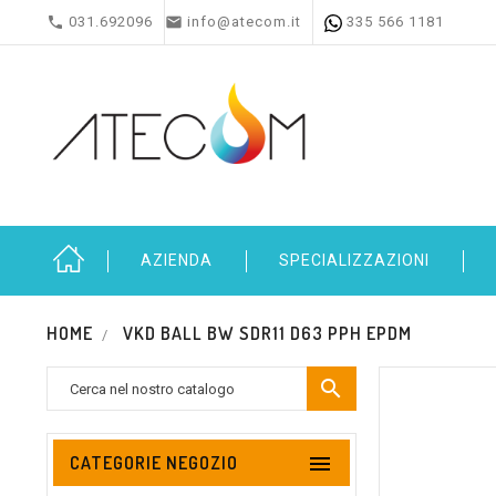


031.692096
info@atecom.it
335 566 1181
AZIENDA
SPECIALIZZAZIONI
HOME
VKD BALL BW SDR11 D63 PPH EPDM


CATEGORIE NEGOZIO