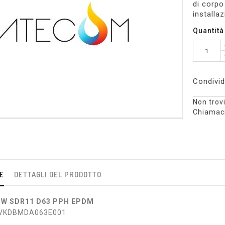
di corpo
installa
Quantità
Condivid
Non trovi
Chiamaci
E
DETTAGLI DEL PRODOTTO
BW SDR11 D63 PPH EPDM
0-VKDBMDA063E001