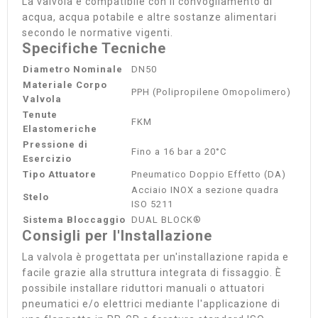
La valvola è compatibile con il convogliamento di
acqua, acqua potabile e altre sostanze alimentari
secondo le normative vigenti.
Specifiche Tecniche
Diametro Nominale
DN50
Materiale Corpo
PPH (Polipropilene Omopolimero)
Valvola
Tenute
FKM
Elastomeriche
Pressione di
Fino a 16 bar a 20°C
Esercizio
Tipo Attuatore
Pneumatico Doppio Effetto (DA)
Acciaio INOX a sezione quadra
Stelo
ISO 5211
Sistema Bloccaggio
DUAL BLOCK®
Consigli per l'Installazione
La valvola è progettata per un'installazione rapida e
facile grazie alla struttura integrata di fissaggio. È
possibile installare riduttori manuali o attuatori
pneumatici e/o elettrici mediante l'applicazione di