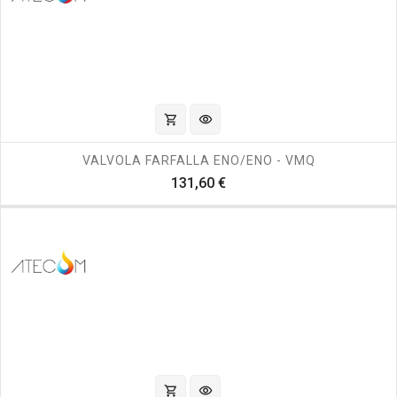
shopping_cart
visibility
VALVOLA FARFALLA ENO/ENO - VMQ
Prezzo
131,60 €
shopping_cart
visibility