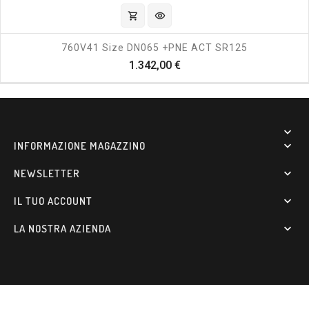
shopping_cart
visibility
760V41 Size DN065 +PNE ACT SR125
Prezzo
1.342,00 €

INFORMAZIONE MAGAZZINO

NEWSLETTER

IL TUO ACCOUNT

LA NOSTRA AZIENDA
