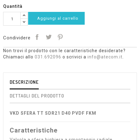
Quantità
Aggiungi al carrello
Condividere
Non trovi il prodotto con le caratteristiche desiderate?
Chiamaci allo
031.692096
o scrivici a
info@atecom.it
.
DESCRIZIONE
DETTAGLI DEL PRODOTTO
VKD SFERA TT SDR21 D40 PVDF FKM
Caratteristiche
Valvola a sfera bighiera a smontaggio radiale,