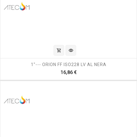
shopping_cart
visibility
1"--- ORION FF ISO228 LV AL NERA
Prezzo
16,86 €