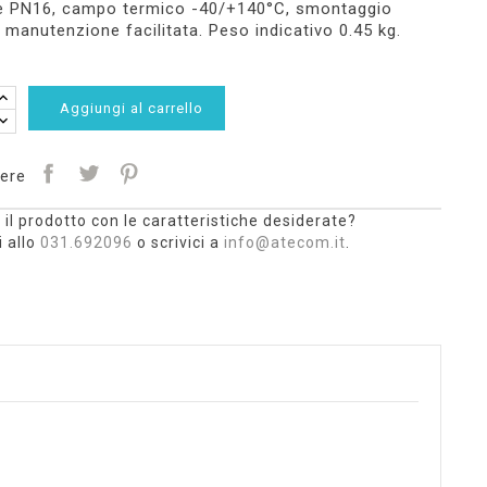
e PN16, campo termico -40/+140°C, smontaggio
e manutenzione facilitata. Peso indicativo 0.45 kg.
Aggiungi al carrello
ere
 il prodotto con le caratteristiche desiderate?
 allo
031.692096
o scrivici a
info@atecom.it
.