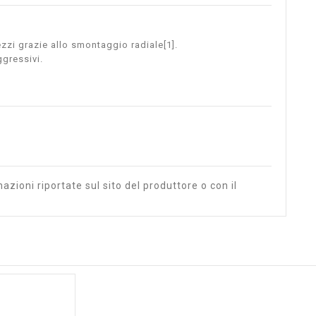
ezzi grazie allo smontaggio radiale[1].
ggressivi.
azioni riportate sul sito del produttore o con il