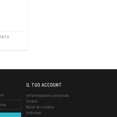
TATO
rezzo
IL TUO ACCOUNT
to!
Informazioni personali
Ordini
Note di credito
Indirizzi