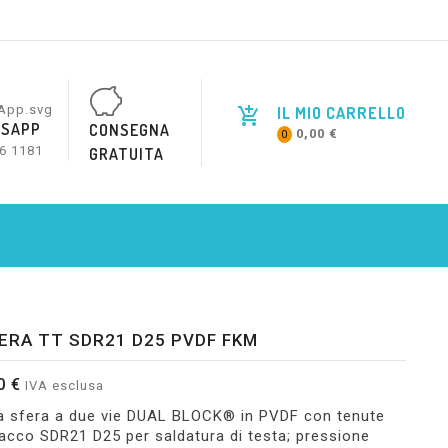
IL MIO CARRELLO
SAPP
CONSEGNA
0,00 €
0
6 1181
GRATUITA
ERA TT SDR21 D25 PVDF FKM
0 €
IVA esclusa
 a sfera a due vie DUAL BLOCK® in PVDF con tenute
acco SDR21 D25 per saldatura di testa; pressione