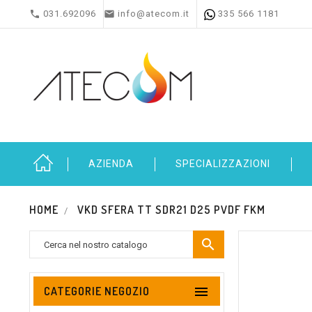


031.692096
info@atecom.it
335 566 1181
AZIENDA
SPECIALIZZAZIONI
HOME
VKD SFERA TT SDR21 D25 PVDF FKM


CATEGORIE NEGOZIO