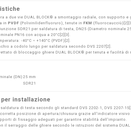
istiche
era a due vie DUAL BLOCK® a smontaggio radiale, con supporto e gh
a in
PVDF
(Polivinilidenfluoruro), tenute in
FKM
(fluorocaucciù)[2][3
iunzione SDR21 per saldatura di testa, DN25 (Diametro nominale 2
minale PN16 con acqua a 20°C[2][3].
peratura: -40°C ÷ +140°C (PVDF)[2].
chio a codolo lungo per saldatura secondo DVS 2207[2].
ettato di bloccaggio ghiere DUAL BLOCK® per tenuta e facilità di
minale (DN)
25 mm
SDR21
 per installazione
a saldatura di testa secondo gli standard DVS 2202-1, DVS 2207-15[
 corretta posizione di apertura/chiusura grazie all'indicatore visivo
pporti di fissaggio adeguati per garantire stabilità dell'impianto.
n il serraggio delle ghiere secondo le istruzioni del sistema DUAL