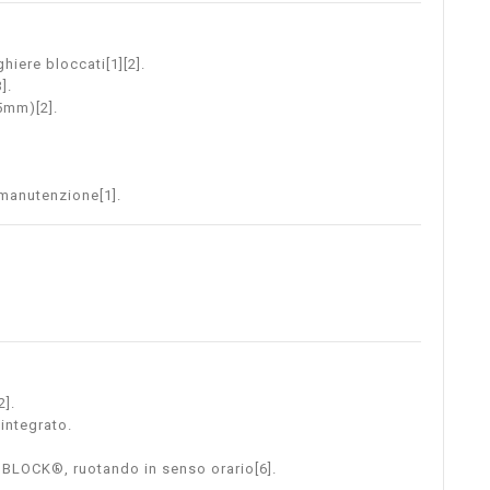
iere bloccati[1][2].
].
5mm)[2].
 manutenzione[1].
2].
 integrato.
 BLOCK®, ruotando in senso orario[6].