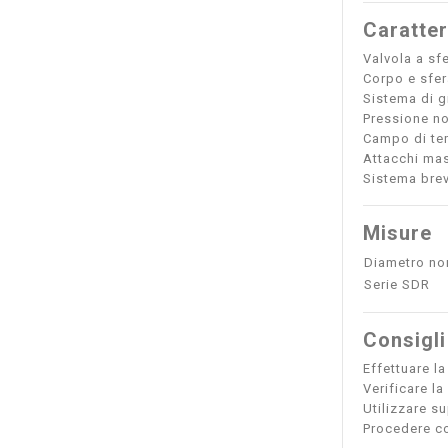
Caratter
Valvola a sf
Corpo e sfer
Sistema di g
Pressione no
Campo di tem
Attacchi mas
Sistema brev
Misure
Diametro no
Serie SDR
Consigli
Effettuare l
Verificare la
Utilizzare su
Procedere co