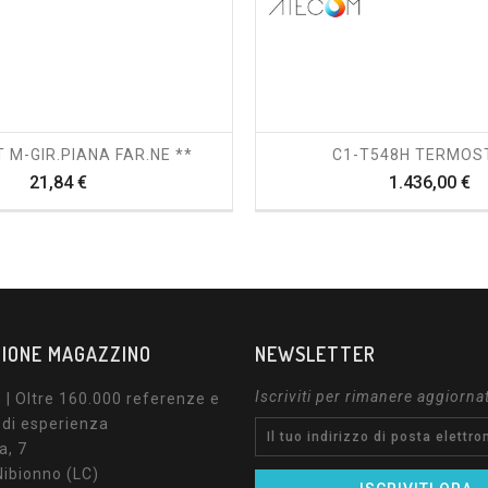
shopping_cart
visibility
shopping_cart
visibility
T M-GIR.PIANA FAR.NE **
C1-T548H TERMOS
Prezzo
P
21,84 €
1.436,00 €
IONE MAGAZZINO
NEWSLETTER
Iscriviti per rimanere aggiorna
| Oltre 160.000 referenze e
 di esperienza
a, 7
ibionno (LC)