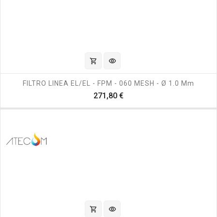
shopping_cart
visibility
FILTRO LINEA EL/EL - FPM - 060 MESH - Ø 1.0 Mm
Prezzo
271,80 €
shopping_cart
visibility