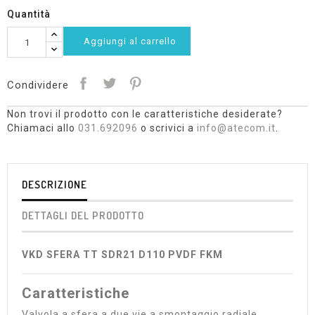
Quantità
Aggiungi al carrello
Condividere
Non trovi il prodotto con le caratteristiche desiderate?
Chiamaci allo
031.692096
o scrivici a
info@atecom.it
.
DESCRIZIONE
DETTAGLI DEL PRODOTTO
VKD SFERA TT SDR21 D110 PVDF FKM
Caratteristiche
Valvola a sfera a due vie a smontaggio radiale,