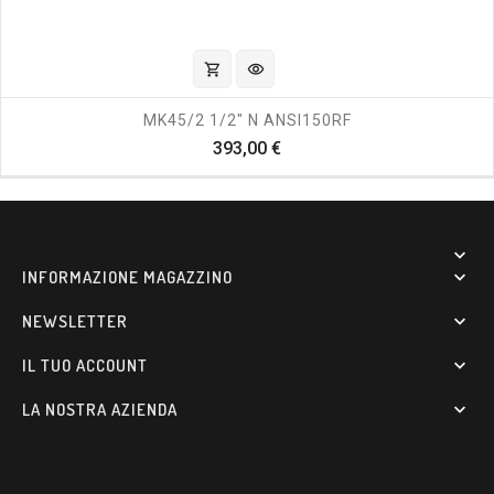
shopping_cart
visibility
MK45/2 1/2" N ANSI150RF
Prezzo
393,00 €

INFORMAZIONE MAGAZZINO

NEWSLETTER

IL TUO ACCOUNT

LA NOSTRA AZIENDA
