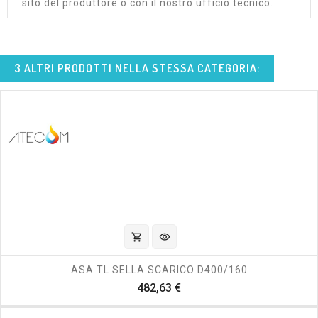
sito del produttore o con il nostro ufficio tecnico.
3 ALTRI PRODOTTI NELLA STESSA CATEGORIA:
shopping_cart
visibility
ASA TL SELLA SCARICO D400/160
Prezzo
482,63 €