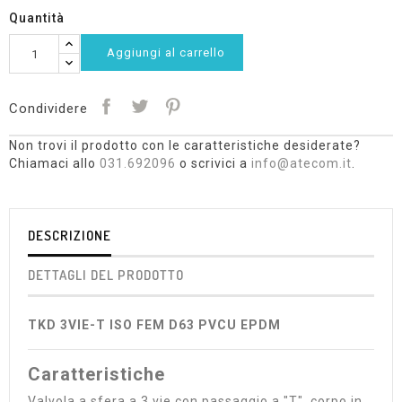
Quantità
Aggiungi al carrello
Condividere
Non trovi il prodotto con le caratteristiche desiderate?
Chiamaci allo
031.692096
o scrivici a
info@atecom.it
.
DESCRIZIONE
DETTAGLI DEL PRODOTTO
TKD 3VIE-T ISO FEM D63 PVCU EPDM
Caratteristiche
Valvola a sfera a 3 vie con passaggio a "T", corpo in