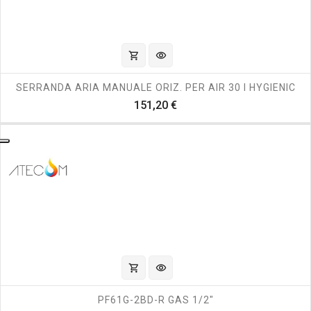
shopping_cart
visibility
SERRANDA ARIA MANUALE ORIZ. PER AIR 30 I HYGIENIC
Prezzo
151,20 €
shopping_cart
visibility
PF61G-2BD-R GAS 1/2"