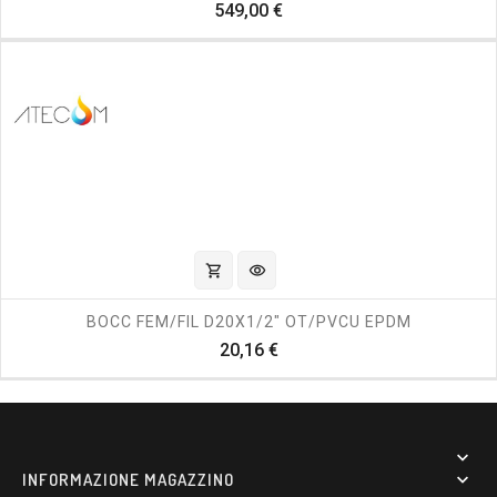
Prezzo
549,00 €
shopping_cart
visibility
BOCC FEM/FIL D20X1/2" OT/PVCU EPDM
Prezzo
20,16 €

INFORMAZIONE MAGAZZINO
