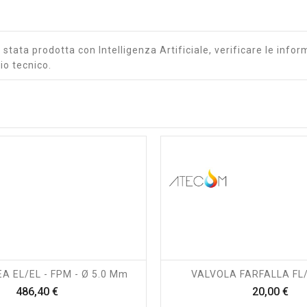
stata prodotta con Intelligenza Artificiale, verificare le inform
io tecnico.
shopping_cart
visibility
shopping_cart
visibility
EA EL/EL - FPM - Ø 5.0 Mm
VALVOLA FARFALLA FL/
Prezzo
Pre
486,40 €
20,00 €