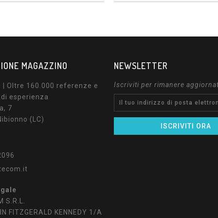
IONE MAGAZZINO
NEWSLETTER
Iscriviti per rimanere aggiorna
| Oltre 160.000 referenze e
 di esperienza
a, 7
ibionno (LC)
2096
tecom.it
egale
 S.R.L.
HN FITZGERALD KENNEDY 1/A