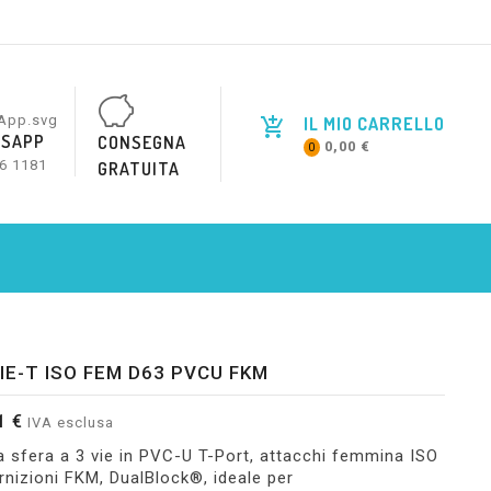
IL MIO CARRELLO
SAPP
CONSEGNA
0,00 €
0
6 1181
GRATUITA
IE-T ISO FEM D63 PVCU FKM
1 €
IVA esclusa
a sfera a 3 vie in PVC-U T-Port, attacchi femmina ISO
rnizioni FKM, DualBlock®, ideale per