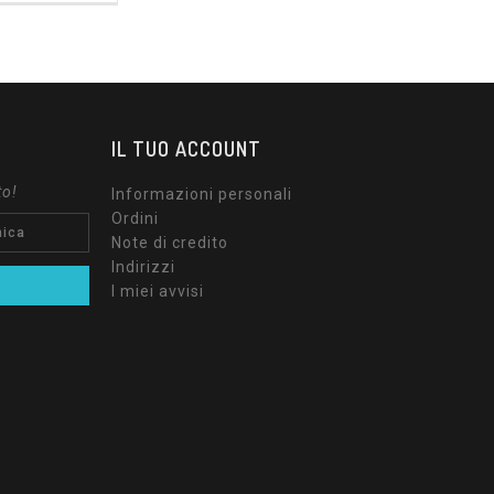
IL TUO ACCOUNT
to!
Informazioni personali
Ordini
Note di credito
Indirizzi
I miei avvisi