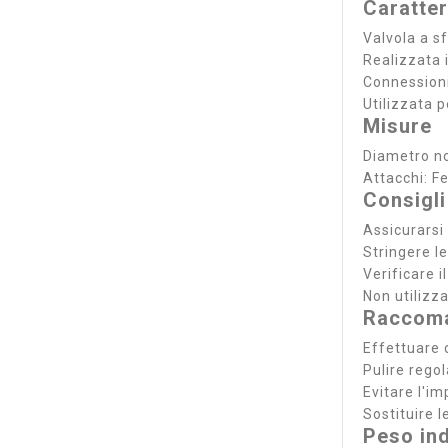
Caratter
Valvola a s
Realizzata 
Connessioni
Utilizzata p
Misure
Diametro n
Attacchi: 
Consigli
Assicurarsi 
Stringere l
Verificare 
Non utilizza
Raccoma
Effettuare c
Pulire rego
Evitare l'i
Sostituire l
Peso ind