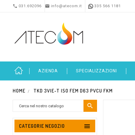


031.692096
info@atecom.it
335 566 1181
AZIENDA
SPECIALIZZAZIONI
HOME
TKD 3VIE-T ISO FEM D63 PVCU FKM


CATEGORIE NEGOZIO