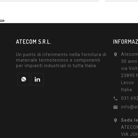
ATECOM S.R.L.
INFORMAZ
Atecom 
Un punto di riferimento nella fornitura di

materiale termotecnico e componenti
30 anni
per impianti industriali in tutta Italia.
via Volt
23895 N
Lecco
Italia
031.69

info@a

Sede l

ATECOM
VIA JO