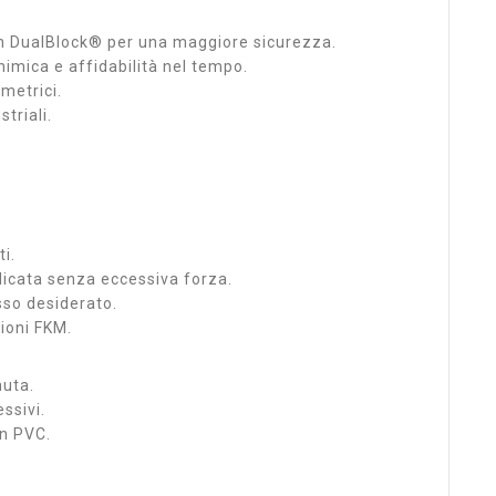
ion DualBlock® per una maggiore sicurezza.
imica e affidabilità nel tempo.
metrici.
triali.
ti.
icata senza eccessiva forza.
sso desiderato.
zioni FKM.
nuta.
ssivi.
in PVC.