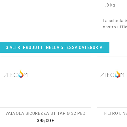
1,8 kg
La scheda è 
nostro uffic
3 ALTRI PRODOTTI NELLA STESSA CATEGORIA:
shopping_cart
visibility
VALVOLA SICUREZZA ST TAR Ø 32 PED
FILTRO LIN
Prezzo
395,00 €