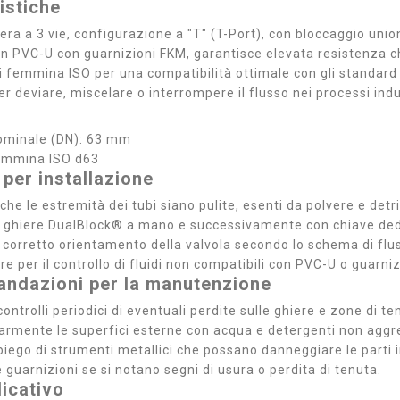
istiche
fera a 3 vie, configurazione a "T" (T-Port), con bloccaggio un
in PVC-U con guarnizioni FKM, garantisce elevata resistenza ch
 femmina ISO per una compatibilità ottimale con gli standard 
er deviare, miscelare o interrompere il flusso nei processi indus
ominale (DN): 63 mm
Femmina ISO d63
 per installazione
che le estremità dei tubi siano pulite, esenti da polvere e detri
e ghiere DualBlock® a mano e successivamente con chiave ded
il corretto orientamento della valvola secondo lo schema di flu
re per il controllo di fluidi non compatibili con PVC-U o guarni
ndazioni per la manutenzione
ontrolli periodici di eventuali perdite sulle ghiere e zone di te
larmente le superfici esterne con acqua e detergenti non aggre
mpiego di strumenti metallici che possano danneggiare le parti 
e guarnizioni se si notano segni di usura o perdita di tenuta.
icativo