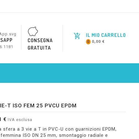
IL MIO CARRELLO
SAPP
CONSEGNA
0,00 €
0
6 1181
GRATUITA
IE-T ISO FEM 25 PVCU EPDM
1 €
IVA esclusa
a sfera a 3 vie a T in PVC-U con guarnizioni EPDM,
i femmina ISO DN 25 mm, smontaggio radiale e