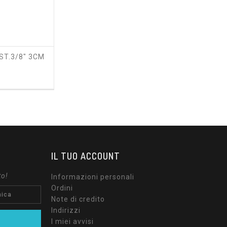
ST.3/8" 3CM
zzo
IL TUO ACCOUNT
to!
Informazioni personali
Ordini
Note di credito
Indirizzi
I miei avvisi