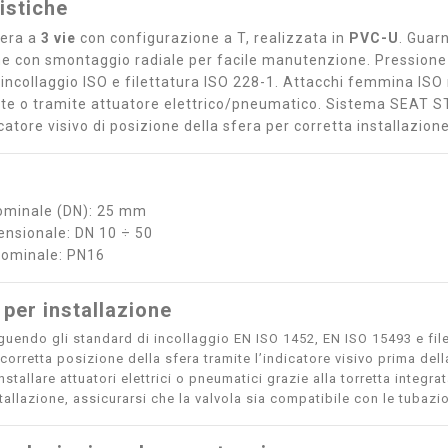
istiche
fera a
3 vie
con configurazione a T, realizzata in
PVC-U
. Guarn
e con smontaggio radiale per facile manutenzione. Pression
 incollaggio ISO e filettatura ISO 228-1. Attacchi femmina I
 o tramite attuatore elettrico/pneumatico. Sistema SEAT STO
catore visivo di posizione della sfera per corretta installazione
ominale (DN): 25 mm
nsionale: DN 10 ÷ 50
Nominale: PN16
 per installazione
eguendo gli standard di incollaggio EN ISO 1452, EN ISO 15493 e file
 corretta posizione della sfera tramite l’indicatore visivo prima del
nstallare attuatori elettrici o pneumatici grazie alla torretta integrat
tallazione, assicurarsi che la valvola sia compatibile con le tubazi