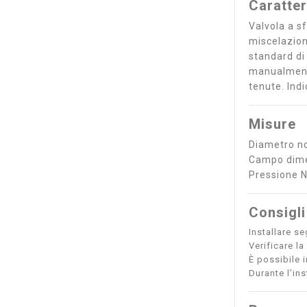
Caratter
Valvola a s
miscelazion
standard di
manualmente
tenute. Indi
Misure
Diametro n
Campo dime
Pressione 
Consigli
Installare s
Verificare la
È possibile i
Durante l’ins