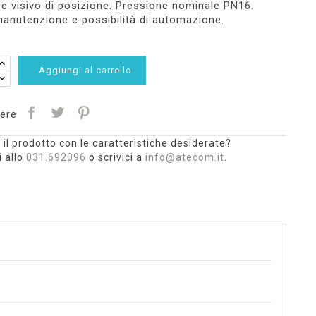
re visivo di posizione. Pressione nominale PN16.
anutenzione e possibilità di automazione.
Aggiungi al carrello
ere
 il prodotto con le caratteristiche desiderate?
 allo
031.692096
o scrivici a
info@atecom.it
.