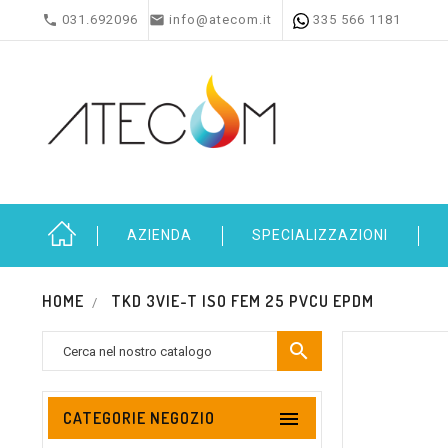


031.692096
info@atecom.it
335 566 1181
AZIENDA
SPECIALIZZAZIONI
HOME
TKD 3VIE-T ISO FEM 25 PVCU EPDM


CATEGORIE NEGOZIO