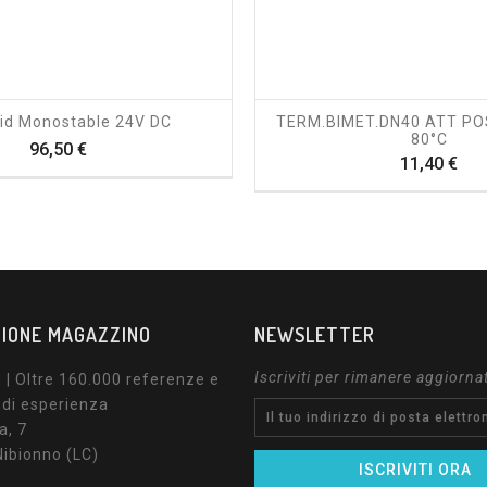
shopping_cart
visibility
shopping_cart
visibility
id Monostable 24V DC
TERM.BIMET.DN40 ATT PO
80°C
Prezzo
96,50 €
Pre
11,40 €
IONE MAGAZZINO
NEWSLETTER
Iscriviti per rimanere aggiorna
| Oltre 160.000 referenze e
 di esperienza
a, 7
ibionno (LC)