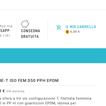
IL MIO CARRELLO
SAPP
CONSEGNA
0,00 €
0
6 1181
GRATUITA
IE-T ISO FEM D50 PPH EPDM
3 €
IVA esclusa
a sfera a tre vie configurazione T, filettata femmina
 in PP-H con guarnizioni EPDM, idonea per