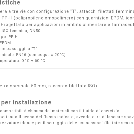
istiche
fera a tre vie con configurazione "T", attacchi filettati femm
e PP-H (polipropilene omopolimero) con guarnizioni EPDM, idon
. Progettata per applicazioni in ambito alimentare e farmaceut
: ISO femmina, DN50
rpo: PP-H
: EPDM
ne passaggi: a "T"
minale: PN16 (con acqua a 20°C)
peratura: 0 °C ÷ 60 °C
tro nominale 50 mm, raccordo filettato ISO)
 per installazione
 compatibilità chimica dei materiali con il fluido di esercizio.
ispettando il senso del flusso indicato, avendo cura di lasciare spa
ttrezzature idonee per il serraggio delle connessioni filettate se