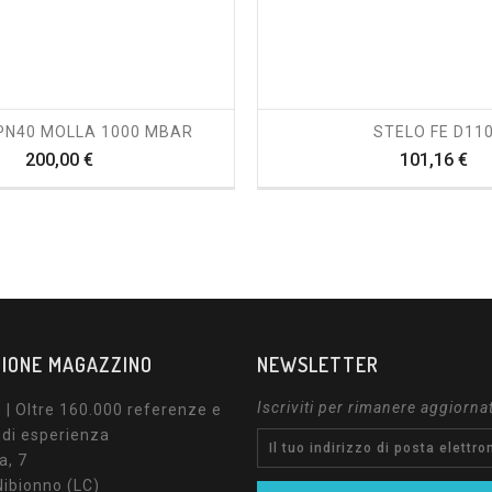
shopping_cart
visibility
shopping_cart
visibility
 PN40 MOLLA 1000 MBAR
STELO FE D11
Prezzo
Pr
200,00 €
101,16 €
IONE MAGAZZINO
NEWSLETTER
Iscriviti per rimanere aggiorna
| Oltre 160.000 referenze e
 di esperienza
a, 7
ibionno (LC)