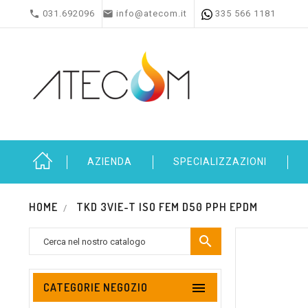


031.692096
info@atecom.it
335 566 1181
AZIENDA
SPECIALIZZAZIONI
HOME
TKD 3VIE-T ISO FEM D50 PPH EPDM


CATEGORIE NEGOZIO