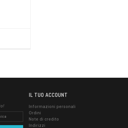
0
ezzo
IL TUO ACCOUNT
to!
Informazioni personali
Ordini
Note di credito
Indirizzi