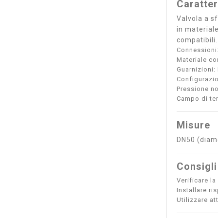
Caratter
Valvola a s
in material
compatibili
Connessioni
Materiale co
Guarnizioni
Configurazio
Pressione no
Campo di tem
Misure
DN50 (diame
Consigli
Verificare la
Installare r
Utilizzare a