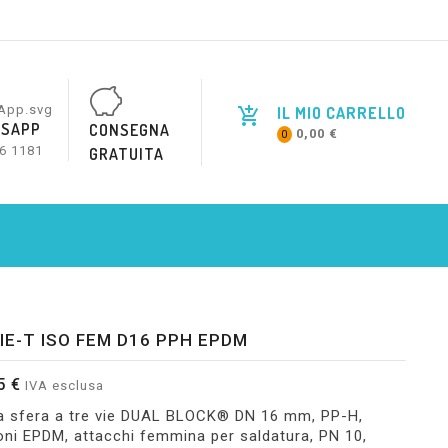
IL MIO CARRELLO
SAPP
CONSEGNA
0,00 €
0
6 1181
GRATUITA
IE-T ISO FEM D16 PPH EPDM
5 €
IVA esclusa
 a sfera a tre vie DUAL BLOCK® DN 16 mm, PP-H,
oni EPDM, attacchi femmina per saldatura, PN 10,