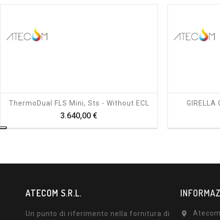
shopping_cart
visibility
ThermoDual FLS Mini, Sts - Without ECL
GIRELLA 
Prezzo
3.640,00 €
ATECOM S.R.L.
INFORMAZ
Atecom 
Un punto di riferimento nella fornitura di
