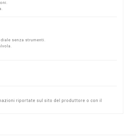
oni.
a.
adiale senza strumenti.
lvola.
azioni riportate sul sito del produttore o con il