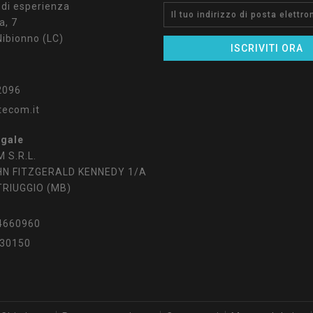
 di esperienza
a, 7
ibionno (LC)
2096
tecom.it
egale
 S.R.L.
HN FITZGERALD KENNEDY 1/A
TRIUGGIO (MB)
4660960
30150