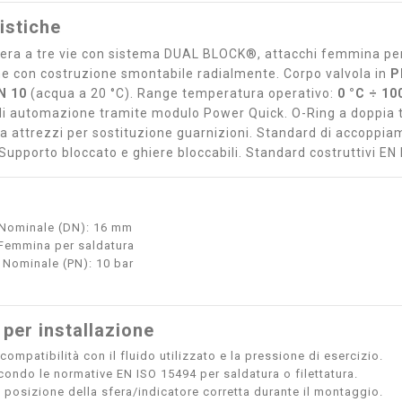
istiche
fera a tre vie con sistema DUAL BLOCK®, attacchi femmina per
e con costruzione smontabile radialmente. Corpo valvola in
P
N 10
(acqua a 20 °C). Range temperatura operativo:
0 °C ÷ 10
 di automazione tramite modulo Power Quick. O-Ring a doppia t
a attrezzi per sostituzione guarnizioni. Standard di accoppi
. Supporto bloccato e ghiere bloccabili. Standard costruttivi E
Nominale (DN): 16 mm
 Femmina per saldatura
 Nominale (PN): 10 bar
 per installazione
 compatibilità con il fluido utilizzato e la pressione di esercizio.
econdo le normative EN ISO 15494 per saldatura o filettatura.
 posizione della sfera/indicatore corretta durante il montaggio.