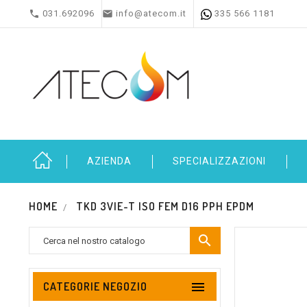


031.692096
info@atecom.it
335 566 1181
AZIENDA
SPECIALIZZAZIONI
HOME
TKD 3VIE-T ISO FEM D16 PPH EPDM


CATEGORIE NEGOZIO