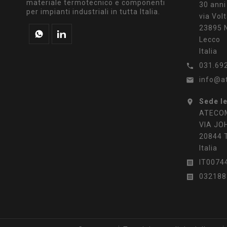
materiale termotecnico e componenti
30 anni
per impianti industriali in tutta Italia.
via Volt
23895 N
Lecco
Italia
031.69

info@a

Sede l

ATECOM
VIA JO
20844 
Italia
IT0074

032188
