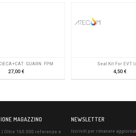
shopping_cart
visibility
shopping_cart
visibility
CIECA+CAT. GUARN. FPM
Seal Kit For EVT I
Prezzo
Pre
27,00 €
4,50 €
IONE MAGAZZINO
NEWSLETTER
Iscriviti per rimanere aggiorna
| Oltre 160.000 referenze e