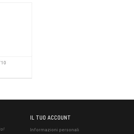
/10
zzo
IL TUO ACCOUNT
to!
Informazioni personali