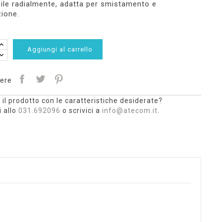
le radialmente, adatta per smistamento e
ione.
Aggiungi al carrello
ere
 il prodotto con le caratteristiche desiderate?
 allo
031.692096
o scrivici a
info@atecom.it
.