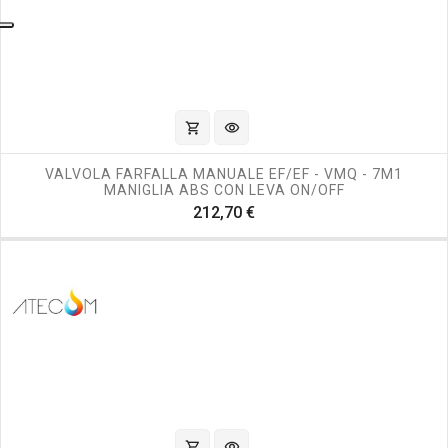
shopping_cart
visibility
VALVOLA FARFALLA MANUALE EF/EF - VMQ - 7M1
MANIGLIA ABS CON LEVA ON/OFF
Prezzo
212,70 €
shopping_cart
visibility