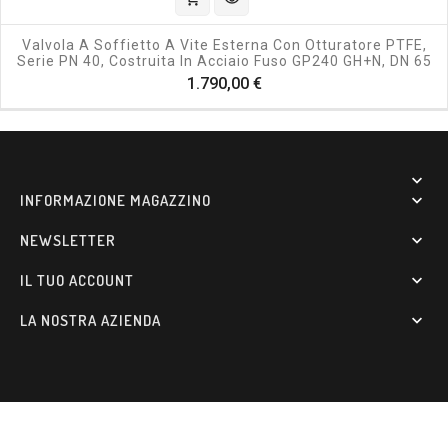
Valvola A Soffietto A Vite Esterna Con Otturatore PTFE,
Serie PN 40, Costruita In Acciaio Fuso GP240 GH+N, DN 65
Prezzo
1.790,00 €

INFORMAZIONE MAGAZZINO

NEWSLETTER

IL TUO ACCOUNT

LA NOSTRA AZIENDA
