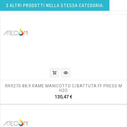
3 ALTRI PRODOTTI NELLA STESSA CATEGORIA:
shopping_cart
visibility
RR9270 88,9 RAME MANICOTTO C/BATTUTA FF PRESS M
H2O
Prezzo
130,47 €