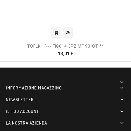
shopping_cart
visibility
TOFLK 1"--- FIG014 3PZ MF 90°OT **
Prezzo
13,01 €

INFORMAZIONE MAGAZZINO

NEWSLETTER

IL TUO ACCOUNT

LA NOSTRA AZIENDA
