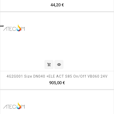
Prezzo
44,20 €
shopping_cart
visibility
4G2G001 Size DN040 +ELE ACT S85 On/off VB060 24V
Prezzo
905,00 €