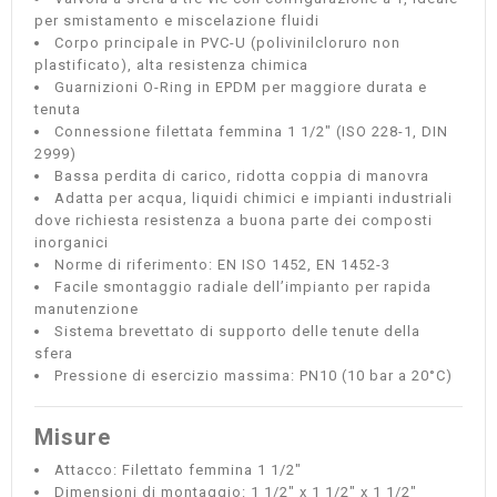
per smistamento e miscelazione fluidi
Corpo principale in PVC-U (polivinilcloruro non
plastificato), alta resistenza chimica
Guarnizioni O-Ring in EPDM per maggiore durata e
tenuta
Connessione filettata femmina 1 1/2" (ISO 228-1, DIN
2999)
Bassa perdita di carico, ridotta coppia di manovra
Adatta per acqua, liquidi chimici e impianti industriali
dove richiesta resistenza a buona parte dei composti
inorganici
Norme di riferimento: EN ISO 1452, EN 1452-3
Facile smontaggio radiale dell’impianto per rapida
manutenzione
Sistema brevettato di supporto delle tenute della
sfera
Pressione di esercizio massima: PN10 (10 bar a 20°C)
Misure
Attacco: Filettato femmina 1 1/2"
Dimensioni di montaggio: 1 1/2" x 1 1/2" x 1 1/2"