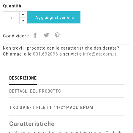
Quantità
Aggiungi al carrello
Condividere
Non trovi il prodotto con le caratteristiche desiderate?
Chiamaci allo
031.692096
o scrivici a
info@atecom.it
.
DESCRIZIONE
DETTAGLI DEL PRODOTTO
TKD 3VIE-T FILETT 11/2" PVCU EPDM
Caratteristiche
Valvola a sfera a tre vie con configurazione a T, ideale