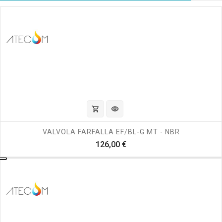
shopping_cart
visibility
VALVOLA FARFALLA EF/BL-G MT - NBR
Prezzo
126,00 €