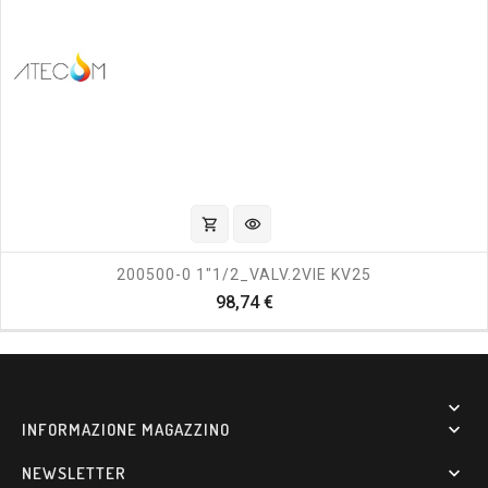
shopping_cart
visibility
200500-0 1"1/2_VALV.2VIE KV25
Prezzo
98,74 €

INFORMAZIONE MAGAZZINO

NEWSLETTER
