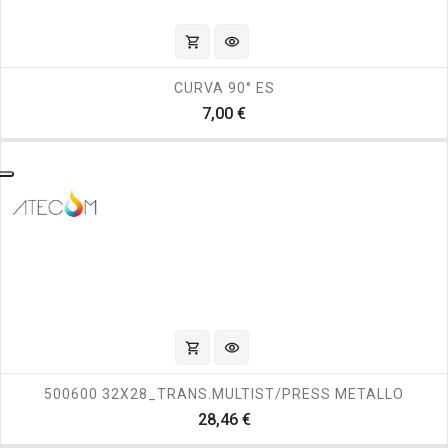
shopping_cart
visibility
CURVA 90° ES
Prezzo
7,00 €
shopping_cart
visibility
500600 32X28_TRANS.MULTIST/PRESS METALLO
Prezzo
28,46 €