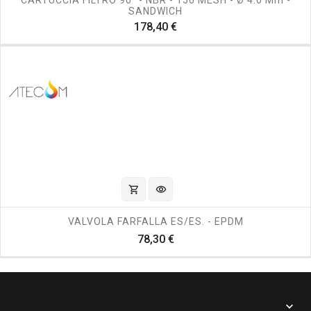
CARTUCCIA FILTRO 90° - NBR - 150 MESH - Ø 4.0 Mm -
SANDWICH
Prezzo
178,40 €
shopping_cart
visibility
VALVOLA FARFALLA ES/ES. - EPDM
Prezzo
78,30 €
