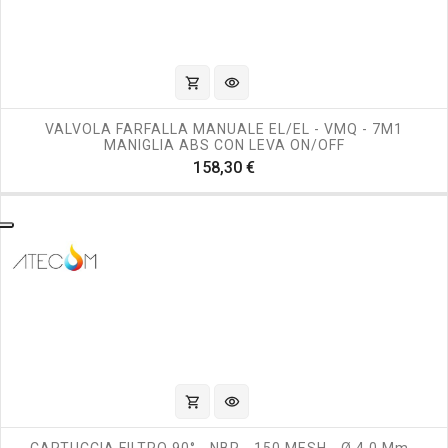
shopping_cart
visibility
VALVOLA FARFALLA MANUALE EL/EL - VMQ - 7M1
MANIGLIA ABS CON LEVA ON/OFF
Prezzo
158,30 €
shopping_cart
visibility