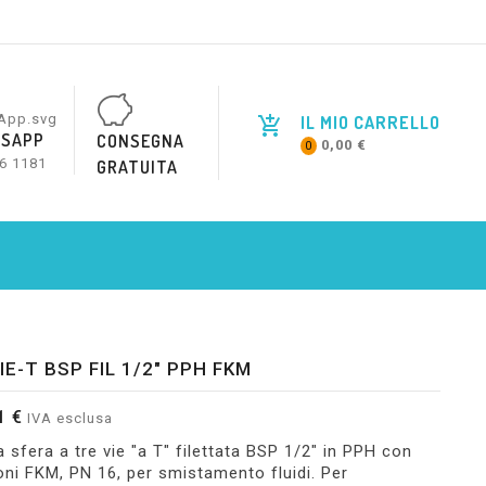
IL MIO CARRELLO
SAPP
CONSEGNA
0,00 €
0
6 1181
GRATUITA
IE-T BSP FIL 1/2" PPH FKM
1 €
IVA esclusa
a sfera a tre vie "a T" filettata BSP 1/2" in PPH con
oni FKM, PN 16, per smistamento fluidi. Per