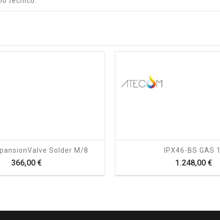
io tecnico.
shopping_cart
visibility
shopping_cart
visibility
pansionValve Solder M/8
IPX46-BS GAS 1
Prezzo
P
366,00 €
1.248,00 €