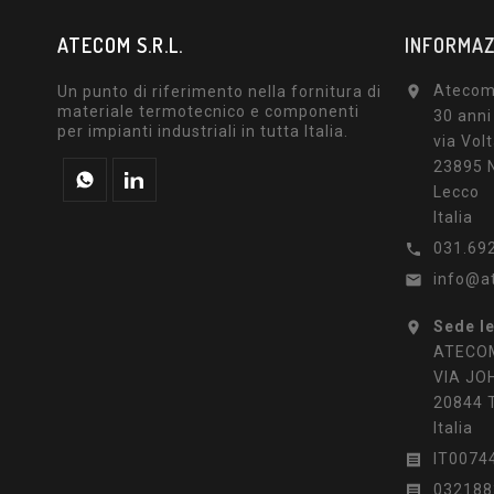
ATECOM S.R.L.
INFORMAZ
Atecom 
Un punto di riferimento nella fornitura di

materiale termotecnico e componenti
30 anni
per impianti industriali in tutta Italia.
via Volt
23895 N
Lecco
Italia
031.69

info@a

Sede l

ATECOM
VIA JO
20844 
Italia
IT0074

032188
