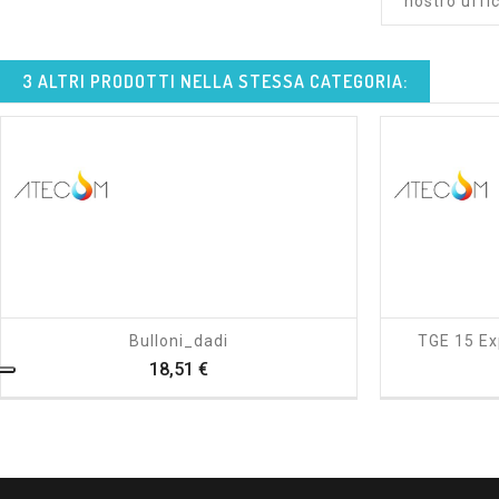
nostro uffic
3 ALTRI PRODOTTI NELLA STESSA CATEGORIA:
shopping_cart
visibility
Bulloni_dadi
TGE 15 Ex
Prezzo
18,51 €