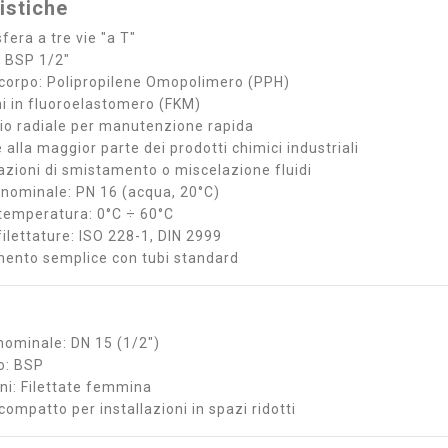
istiche
sfera a tre vie "a T"
a BSP 1/2"
 corpo: Polipropilene Omopolimero (PPH)
ni in fluoroelastomero (FKM)
o radiale per manutenzione rapida
 alla maggior parte dei prodotti chimici industriali
cazioni di smistamento o miscelazione fluidi
 nominale: PN 16 (acqua, 20°C)
temperatura: 0°C ÷ 60°C
filettature: ISO 228-1, DIN 2999
ento semplice con tubi standard
nominale: DN 15 (1/2")
to: BSP
ni: Filettate femmina
ompatto per installazioni in spazi ridotti