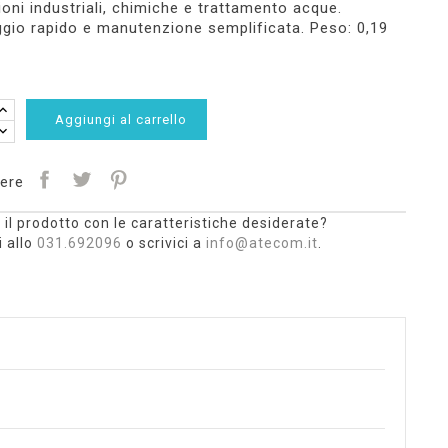
ioni industriali, chimiche e trattamento acque.
io rapido e manutenzione semplificata. Peso: 0,19
Aggiungi al carrello
ere
 il prodotto con le caratteristiche desiderate?
 allo
031.692096
o scrivici a
info@atecom.it
.