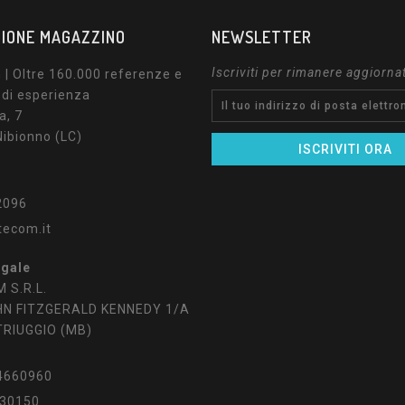
IONE MAGAZZINO
NEWSLETTER
Iscriviti per rimanere aggiorna
| Oltre 160.000 referenze e
 di esperienza
a, 7
ibionno (LC)
2096
tecom.it
egale
 S.R.L.
HN FITZGERALD KENNEDY 1/A
TRIUGGIO (MB)
4660960
30150