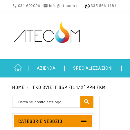


031.692096
info@atecom.it
335 566 1181
AZIENDA
SPECIALIZZAZIONI
HOME
TKD 3VIE-T BSP FIL 1/2" PPH FKM


CATEGORIE NEGOZIO