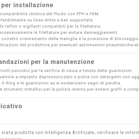
 per installazione
a compatibilità chimica del fluido con PPH e FKM.
eferibilmente su linee dritte e ben supportate.
lo teflon o sigillanti compatibili per la filettatura.
eccessivamente le filettature per evitare danneggiamenti.
il corretto orientamento della maniglia e la posizione di bloccaggio 
ndicazioni del produttore per eventuali automazioni pneumatiche/ele
ndazioni per la manutenzione
rolli periodici per la verifica di usura e tenuta delle guarnizioni.
valvola a impianto depressurizzato e pulire con detergenti non agg
i O-Ring e le guarnizioni se si evidenziano segni di perdita.
e strumenti metallici per la pulizia interna per evitare graffi e com
icativo
stata prodotta con Intelligenza Artificiale, verificare le inform