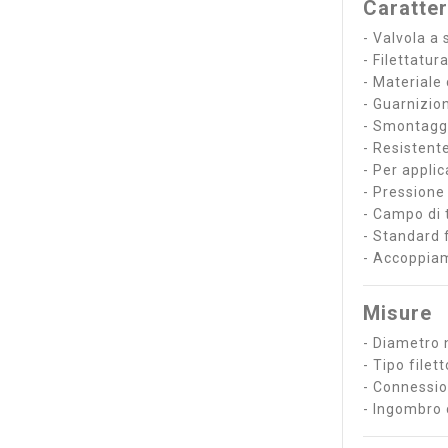
Caratter
- Valvola a 
- Filettatur
- Materiale
- Guarnizio
- Smontaggi
- Resistente
- Per appli
- Pressione
- Campo di 
- Standard 
- Accoppiam
Misure
- Diametro 
- Tipo filet
- Connessio
- Ingombro c