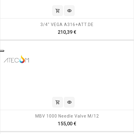
shopping_cart
visibility
3/4" VEGA A316+ATT.DE
Prezzo
210,39 €
shopping_cart
visibility
MBV 1000 Needle Valve M/12
Prezzo
155,00 €