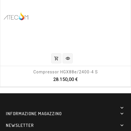
shopping_cart
visibility
Compressor HGX88e/2400-4 S
Prezzo
28.150,00 €

INFORMAZIONE MAGAZZINO

NEWSLETTER
