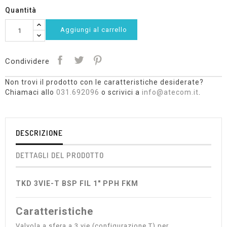
Quantità
Aggiungi al carrello
Condividere
Non trovi il prodotto con le caratteristiche desiderate?
Chiamaci allo
031.692096
o scrivici a
info@atecom.it
.
DESCRIZIONE
DETTAGLI DEL PRODOTTO
TKD 3VIE-T BSP FIL 1" PPH FKM
Caratteristiche
Valvola a sfera a 3 vie (configurazione T) per