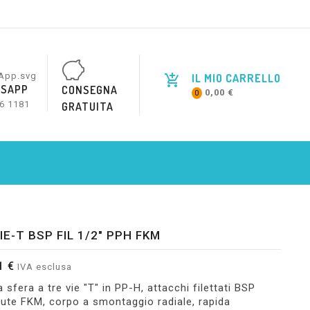
IL MIO CARRELLO
SAPP
CONSEGNA
0,00 €
0
6 1181
GRATUITA
IE-T BSP FIL 1/2" PPH FKM
1 €
IVA esclusa
 sfera a tre vie "T" in PP-H, attacchi filettati BSP
enute FKM, corpo a smontaggio radiale, rapida