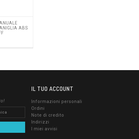
MANUALE
MANIGLIA ABS
FF
zzo
IL TUO ACCOUNT
to!
Informazioni personali
Ordini
Note di credito
Indirizzi
I miei avvisi