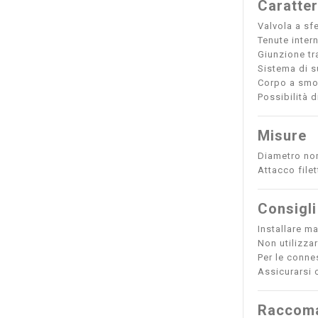
Caratter
Valvola a sfe
Tenute inter
Giunzione tr
Sistema di s
Corpo a smon
Possibilità 
Misure
Diametro no
Attacco file
Consigli
Installare m
Non utilizza
Per le connes
Assicurarsi c
Raccoma