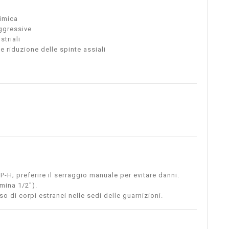
himica
aggressive
striali
 riduzione delle spinte assiali
P-H; preferire il serraggio manuale per evitare danni.
mmina 1/2").
so di corpi estranei nelle sedi delle guarnizioni.