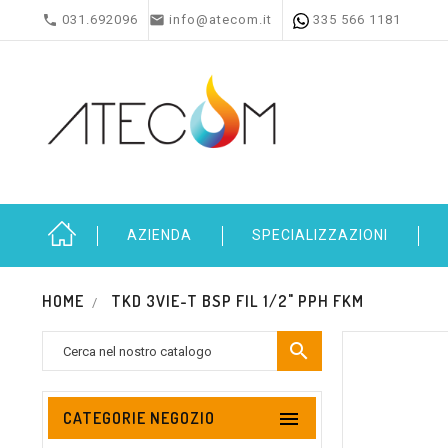


031.692096
info@atecom.it
335 566 1181
AZIENDA
SPECIALIZZAZIONI
HOME
TKD 3VIE-T BSP FIL 1/2" PPH FKM


CATEGORIE NEGOZIO