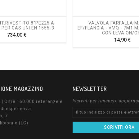
shopping_cart
visibility
shopping_cart
visibility
IT.RIVESTITO 8"PE225 A
VALVOLA FARFALLA 
PER GAS UNI EN 1555-3
EF/FLANGIA - VMQ - 7M1 
CON LEVA ON/O
Prezzo
734,00 €
Pre
14,90 €
IONE MAGAZZINO
NEWSLETTER
Iscriviti per rimanere aggiorna
| Oltre 160.000 referenze e
 di esperienza
a, 7
ibionno (LC)