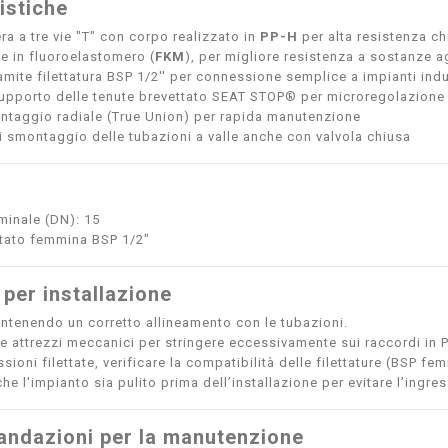
istiche
ra a tre vie "T" con corpo realizzato in
PP-H
per alta resistenza c
ne in fluoroelastomero (
FKM
), per migliore resistenza a sostanze 
amite filettatura BSP 1/2'' per connessione semplice a impianti indu
upporto delle tenute brevettato SEAT STOP® per microregolazione e
taggio radiale (True Union) per rapida manutenzione
di smontaggio delle tubazioni a valle anche con valvola chiusa
minale (DN): 15
ttato femmina BSP 1/2"
 per installazione
antenendo un corretto allineamento con le tubazioni.
re attrezzi meccanici per stringere eccessivamente sui raccordi in P
sioni filettate, verificare la compatibilità delle filettature (BSP fe
he l'impianto sia pulito prima dell’installazione per evitare l’ingres
ndazioni per la manutenzione