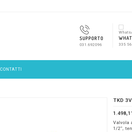
WHAT
SUPPORTO
335 56
031.692096
CONTATTI
TKD 3V
1.498,1
Valvola a
1/2'', t