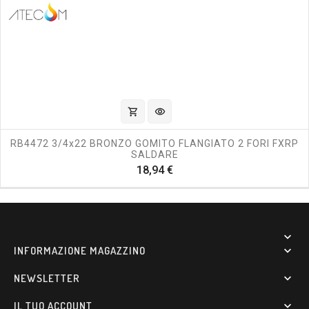
shopping_cart
visibility
RB4472 3/4x22 BRONZO GOMITO FLANGIATO 2 FORI FXRP
SALDARE
Prezzo
18,94 €

INFORMAZIONE MAGAZZINO

NEWSLETTER

IL TUO ACCOUNT
