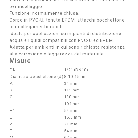
per incollaggio.
Funzione: normalmente chiusa.
Corpo in PVC-U, tenuta EPDM, attacchi bocchettone
per collegamento rapido.
Ideale per applicazioni su impianti di distribuzione
acqua e liquidi compatibili con PVC-U ed EPDM.
Adatta per ambienti in cui sono richieste resistenza
alla corrosione e leggerezza del materiale.
Misure
DN
1/2" (DN10)
Diametro bocchettone (d)
8-10-15 mm
A
34 mm
B
115 mm
C
130 mm
H
104 mm
H1
52 mm
L
16.5 mm
Z
71 mm
E
54 mm
M
67 mm