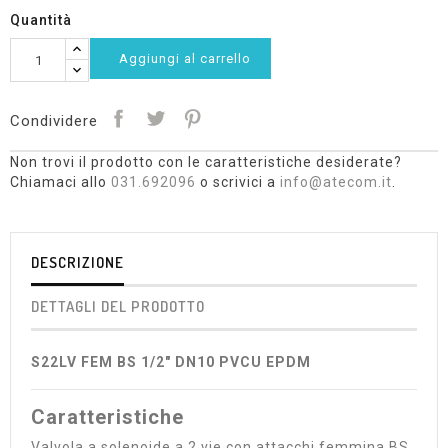
Quantità
Aggiungi al carrello
Condividere
Non trovi il prodotto con le caratteristiche desiderate?
Chiamaci allo
031.692096
o scrivici a
info@atecom.it
.
DESCRIZIONE
DETTAGLI DEL PRODOTTO
S22LV FEM BS 1/2" DN10 PVCU EPDM
Caratteristiche
Valvola a solenoide a 2 vie con attacchi femmina BS