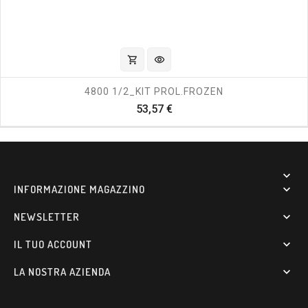
shopping_cart
visibility
4800 1/2_KIT PROL.FROZEN
Prezzo
53,57 €

INFORMAZIONE MAGAZZINO

NEWSLETTER

IL TUO ACCOUNT

LA NOSTRA AZIENDA
