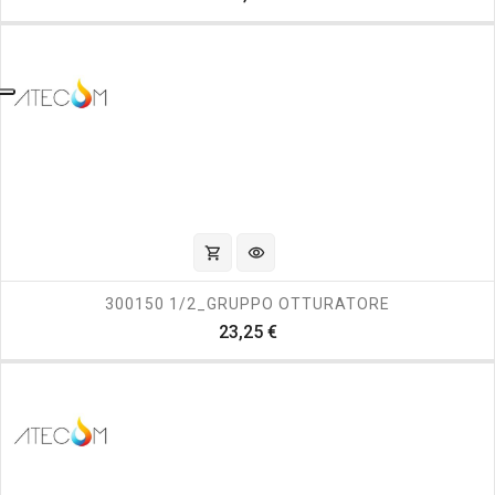
shopping_cart
visibility
300150 1/2_GRUPPO OTTURATORE
Prezzo
23,25 €