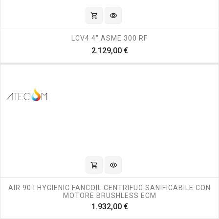
shopping_cart
visibility
LCV4 4" ASME 300 RF
Prezzo
2.129,00 €
shopping_cart
visibility
AIR 90 I HYGIENIC FANCOIL CENTRIFUG.SANIFICABILE CON
MOTORE BRUSHLESS ECM
Prezzo
1.932,00 €