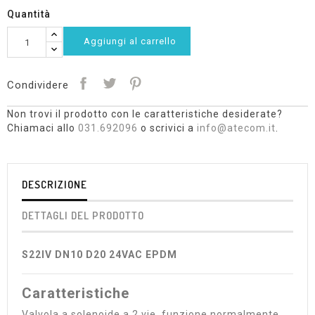
Quantità
Aggiungi al carrello
Condividere
Non trovi il prodotto con le caratteristiche desiderate?
Chiamaci allo
031.692096
o scrivici a
info@atecom.it
.
DESCRIZIONE
DETTAGLI DEL PRODOTTO
S22IV DN10 D20 24VAC EPDM
Caratteristiche
Valvola a solenoide a 2 vie, funzione normalmente