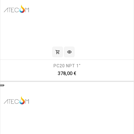
shopping_cart
visibility
PC20 NPT 1"
Prezzo
378,00 €