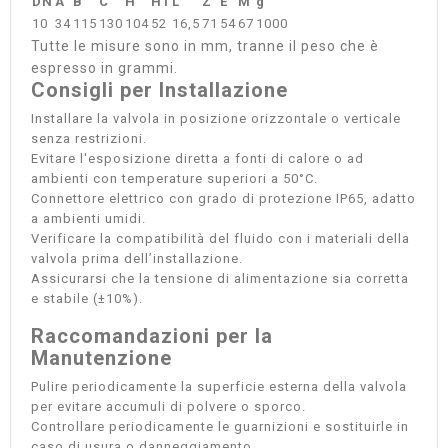
DN
A
B
C
H
H1
L
Z
E
M
g
10
34
115
130
104
52
16,5
71
54
67
1000
Tutte le misure sono in mm, tranne il peso che è
espresso in grammi.
Consigli per Installazione
Installare la valvola in posizione orizzontale o verticale
senza restrizioni.
Evitare l'esposizione diretta a fonti di calore o ad
ambienti con temperature superiori a 50°C.
Connettore elettrico con grado di protezione IP65, adatto
a ambienti umidi.
Verificare la compatibilità del fluido con i materiali della
valvola prima dell’installazione.
Assicurarsi che la tensione di alimentazione sia corretta
e stabile (±10%).
Raccomandazioni per la
Manutenzione
Pulire periodicamente la superficie esterna della valvola
per evitare accumuli di polvere o sporco.
Controllare periodicamente le guarnizioni e sostituirle in
caso di usura o danneggiamento.