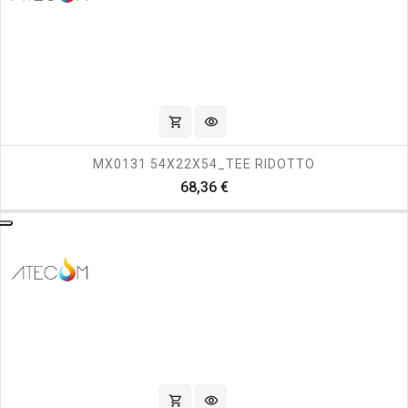
shopping_cart
visibility
MX0131 54X22X54_TEE RIDOTTO
Prezzo
68,36 €
shopping_cart
visibility