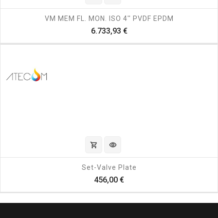
VM MEM FL. MON. ISO 4'' PVDF EPDM
Prezzo
6.733,93 €
shopping_cart
visibility
Set-Valve Plate
Prezzo
456,00 €