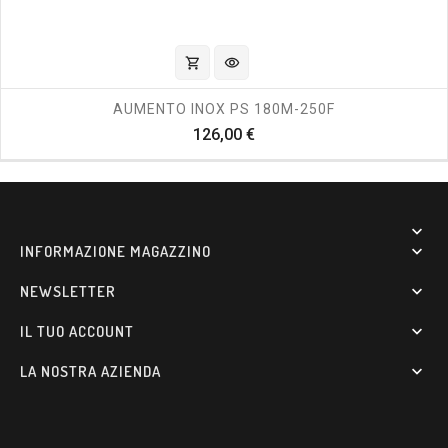
shopping_cart
visibility
AUMENTO INOX PS 180M-250F
Prezzo
126,00 €

INFORMAZIONE MAGAZZINO

NEWSLETTER

IL TUO ACCOUNT

LA NOSTRA AZIENDA
