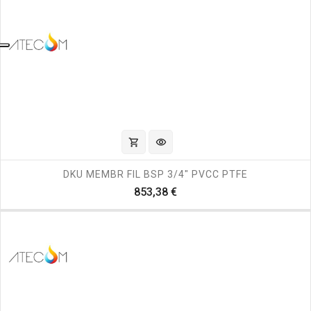
shopping_cart
visibility
DKU MEMBR FIL BSP 3/4" PVCC PTFE
Prezzo
853,38 €