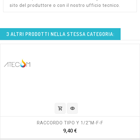
sito del produttore o con il nostro ufficio tecnico.
3 ALTRI PRODOTTI NELLA STESSA CATEGORIA:
shopping_cart
visibility
RACCORDO TIPO Y 1/2"M-F-F
Prezzo
9,40 €