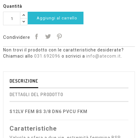
Quantità
Aggiungi al carrello
Condividere
Non trovi il prodotto con le caratteristiche desiderate?
Chiamaci allo
031.692096
o scrivici a
info@atecom.it
.
DESCRIZIONE
DETTAGLI DEL PRODOTTO
S12LV FEM BS 3/8 DN6 PVCU FKM
Caratteristiche
Valvola a sfera a due vie, estremità femmina BSP