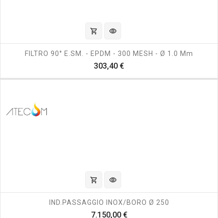
shopping_cart
visibility
FILTRO 90° E.SM. - EPDM - 300 MESH - Ø 1.0 Mm
Prezzo
303,40 €
shopping_cart
visibility
IND.PASSAGGIO INOX/BORO Ø 250
Prezzo
7.150,00 €