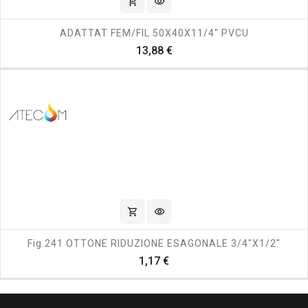
shopping_cart
visibility
ADATTAT FEM/FIL 50X40X11/4" PVCU
Prezzo
13,88 €
shopping_cart
visibility
Fig.241 OTTONE RIDUZIONE ESAGONALE 3/4"x1/2"
Prezzo
1,17 €