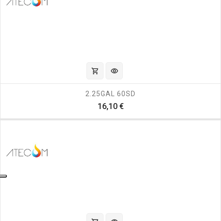
shopping_cart
visibility
2.25GAL 60SD
Prezzo
16,10 €