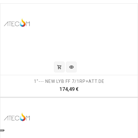
shopping_cart
visibility
1"--- NEW LYB FF 7/1RP+ATT.DE
Prezzo
174,49 €