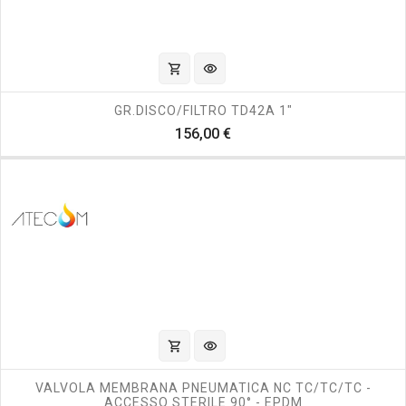
shopping_cart
visibility
GR.DISCO/FILTRO TD42A 1"
Prezzo
156,00 €
shopping_cart
visibility
VALVOLA MEMBRANA PNEUMATICA NC TC/TC/TC -
ACCESSO STERILE 90° - EPDM