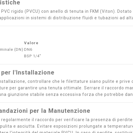
istiche
 PVC rigido (PVCU) con anello di tenuta in FKM (Viton). Dotato
pplicazioni in sistemi di distribuzione fluidi e tubazioni ad alta
Valore
minale (DN)
DN6
BSP 1/4"
 per l'Installazione
nstallazione, controllare che le filettature siano pulite e prive 
tature per garantire una tenuta ottimale. Serrare il raccordo 
una giunzione stabile senza eccessiva forza che potrebbe da
ndazioni per la Manutenzione
 regolarmente il raccordo per verificare la presenza di perdit
 pulita e asciutta. Evitare esposizioni prolungate a temperatu
e l'integrità del materiale PVCU. In caso di perdite, sostituire