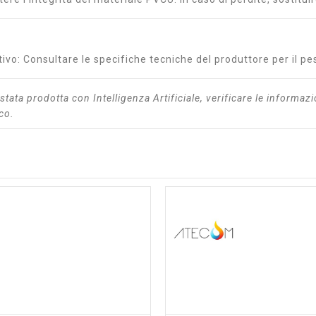
tivo: Consultare le specifiche tecniche del produttore per il 
stata prodotta con Intelligenza Artificiale, verificare le informazi
ico.
shopping_cart
visibility
shopping_cart
visibility