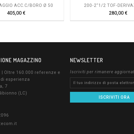
AGGIO ACC.C/BORO Ø 50
200-2"1/2 TOF-DERIVA
Prezzo
Pr
405,00 €
280,00 €
IONE MAGAZZINO
NEWSLETTER
Iscriviti per rimanere aggiorna
| Oltre 160.000 referenze e
 di esperienza
a, 7
ibionno (LC)
2096
tecom.it