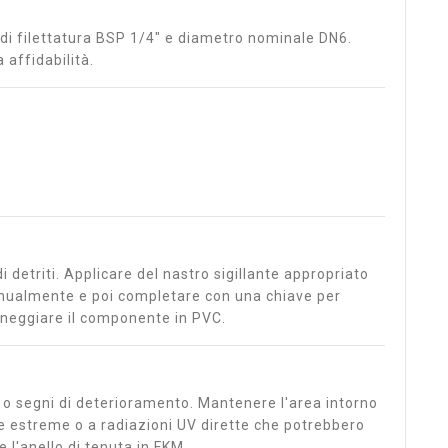
 di filettatura BSP 1/4" e diametro nominale DN6.
 affidabilità.
di detriti. Applicare del nastro sigillante appropriato
manualmente e poi completare con una chiave per
nneggiare il componente in PVC.
e o segni di deterioramento. Mantenere l'area intorno
re estreme o a radiazioni UV dirette che potrebbero
 l'anello di tenuta in FKM.