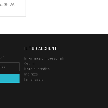
Z. GHISA
ezzo
IL TUO ACCOUNT
to!
Informazioni personali
Ordini
Note di credito
Indirizzi
I miei avvisi