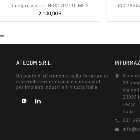
Compressor UL-HGX12P/110 ML 2
IND.PASS
Prezzo
2.100,00 €
ATECOM S.R.L.
INFORMAZ
Atecom 
Un punto di riferimento nella fornitura di

materiale termotecnico e componenti
30 anni
per impianti industriali in tutta Italia.
via Volt
23895 N
Lecco
Italia
031.69

info@a
