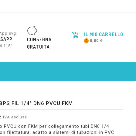
IL MIO CARRELLO
SAPP
CONSEGNA
0,00 €
0
6 1181
GRATUITA
BPS FIL 1/4" DN6 PVCU FKM
€
IVA esclusa
o PVCU con FKM per collegamento tubi DN6 1/4
con filettatura, adatto a sistemi di tubazioni in PVC