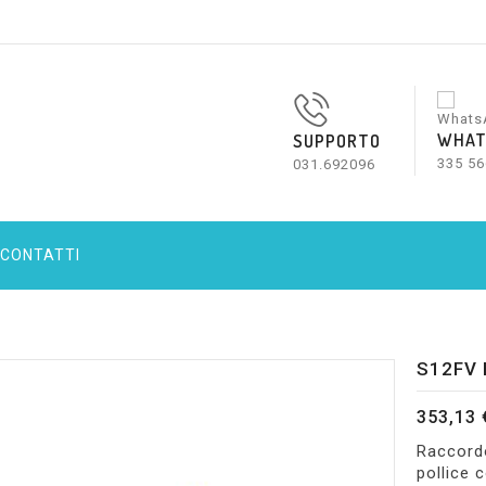
WHAT
SUPPORTO
335 56
031.692096
CONTATTI
S12FV 
353,13 
Raccord
pollice 