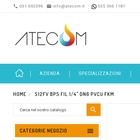


031.692096
info@atecom.it
335 566 1181
AZIENDA
SPECIALIZZAZIONI
HOME
S12FV BPS FIL 1/4" DN6 PVCU FKM


CATEGORIE NEGOZIO