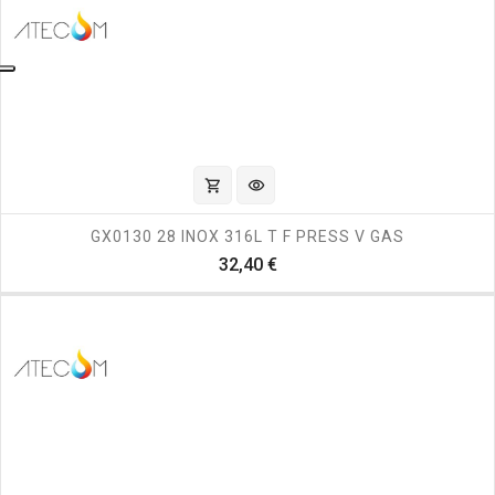
shopping_cart
visibility
GX0130 28 INOX 316L T F PRESS V GAS
Prezzo
32,40 €