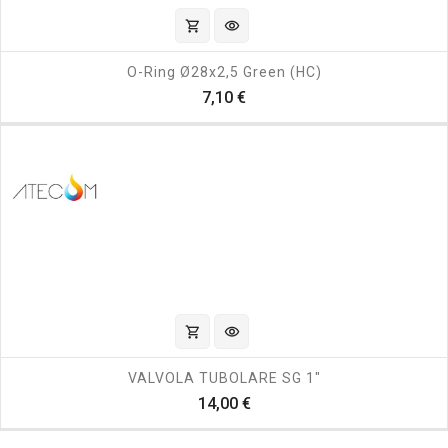
shopping_cart
visibility
O-Ring Ø28x2,5 Green (HC)
Prezzo
7,10 €
shopping_cart
visibility
VALVOLA TUBOLARE SG 1"
Prezzo
14,00 €